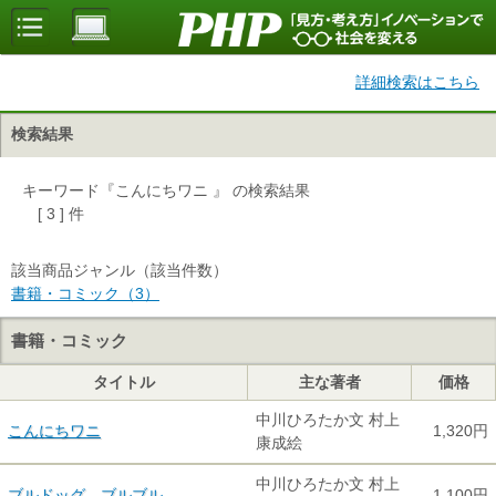
詳細検索はこちら
検索結果
キーワード『こんにちワニ 』 の検索結果
[ 3 ] 件
該当商品ジャンル（該当件数）
書籍・コミック（3）
書籍・コミック
タイトル
主な著者
価格
中川ひろたか文 村上
こんにちワニ
1,320円
康成絵
中川ひろたか文 村上
ブルドッグ ブルブル
1,100円