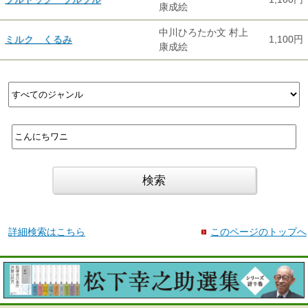
康成絵
中川ひろたか文 村上
ミルク くるみ
1,100円
康成絵
詳細検索はこちら
このページのトップへ