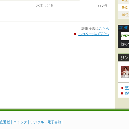
8位
水木しげる
770円
9位
10位
@PHP
詳細検索は
こちら
このページのTOPへ
他のt
児
職
庭通販
コミック
デジタル・電子書籍