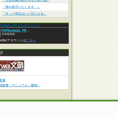
『大谷吉継の終わらない関ケ原』
『猫を処方いたします。』
『きっと明日はいい日になる』
Institute_PR からのツイート
PHPInstitute_PR
a
PHP研究所
witterアカウントは
こちら
童書
域図書（マニュアル／書籍）