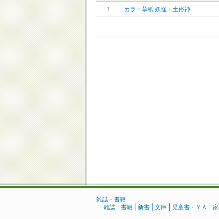
1
カラー草紙 妖怪・土俗神
雑誌・書籍
雑誌
書籍
新書
文庫
児童書・ＹＡ
家