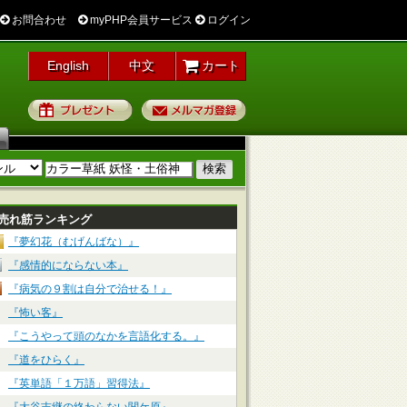
お問合わせ
myPHP会員サービス
ログイン
English
中文
カート
プレゼント
メルマガ登録
売れ筋ランキング
『夢幻花（むげんばな）』
『感情的にならない本』
『病気の９割は自分で治せる！』
『怖い客』
『こうやって頭のなかを言語化する。』
『道をひらく』
『英単語「１万語」習得法』