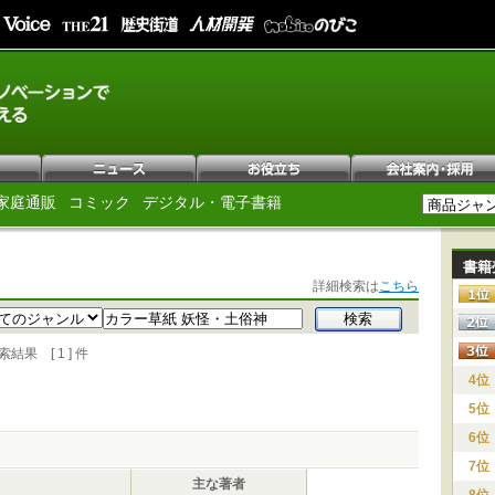
家庭通販
コミック
デジタル・電子書籍
書籍
詳細検索は
こちら
果 [ 1 ] 件
4位
5位
6位
7位
主な著者