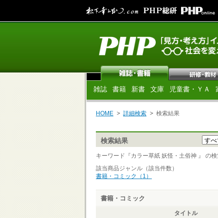
雑誌
書籍
新書
文庫
児童書・ＹＡ
HOME
詳細検索
検索結果
検索結果
キーワード『カラー草紙 妖怪・土俗神 』 の検索結
該当商品ジャンル（該当件数）
書籍・コミック（1）
書籍・コミック
タイトル