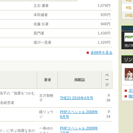
8位
立石 優著
1,078円
9位
本田健著
935円
10位
佐藤 伝著
946円
@PHP
黒門著
1,430円
堀川一晃著
1,320円
他のt
全68件を見る
ペ
著者
掲載誌
ー
ジ
児
浅子の「強運をつかむ
古川智映
P.
職
THE21 2016年4月号
子
38
の名経営者
鏡リュウ
PHPスペシャル 2008年
P.
ジ
8月号
34
一条ゆか
PHPスペシャル 2009年
ド』に学ぶ強運な女の