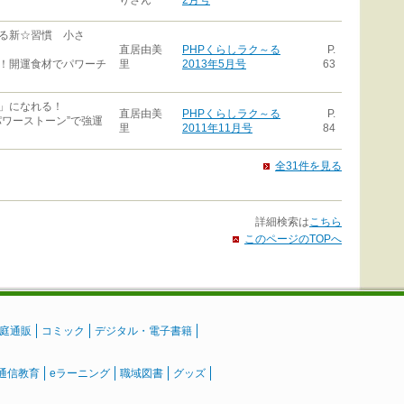
りさん
2月号
る新☆習慣 小さ
直居由美
PHPくらしラク～る
P.
！開運食材でパワーチ
里
2013年5月号
63
」になれる！
直居由美
PHPくらしラク～る
P.
ワーストーン”で強運
里
2011年11月号
84
全31件を見る
詳細検索は
こちら
このページのTOPへ
庭通販
コミック
デジタル・電子書籍
通信教育
eラーニング
職域図書
グッズ