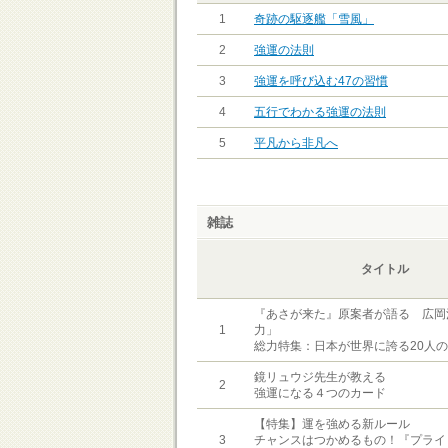
1
奇跡の駆逐艦「雪風」
2
強運の法則
3
強運を呼び込む47の習慣
4
五行でわかる強運の法則
5
平凡から非凡へ
雑誌
タイトル
『あさが来た』原案者が語る 広岡
1
力」
総力特集：日本が世界に誇る20人
鏡リュウジ先生が教える
2
強運になる４つのカード
【特集】運を強める新ルール
3
チャンスはつかめるもの！『プライ