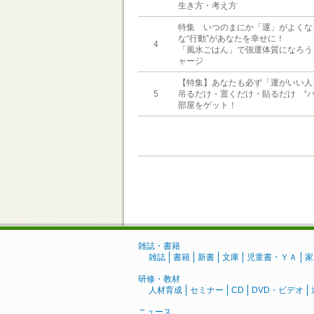
生き方・考え方
特集 いつのまにか「運」がよくな
な“行動”があなたを幸せに！
4
「風水ごはん」で強運体質になろう
ャージ
【特集】あなたも必ず「運がいい人
5
吊るだけ・置くだけ・貼るだけ “パ
部屋をゲット！
雑誌・書籍
雑誌
書籍
新書
文庫
児童書・ＹＡ
家
研修・教材
人材育成
セミナー
CD
DVD・ビデオ
ニュース