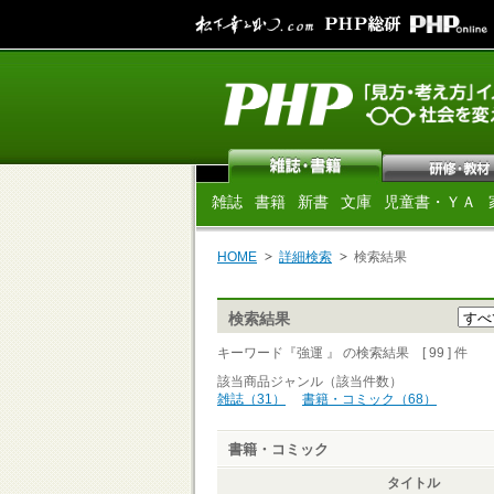
雑誌
書籍
新書
文庫
児童書・ＹＡ
HOME
詳細検索
検索結果
検索結果
キーワード『強運 』 の検索結果 [ 99 ] 件
該当商品ジャンル（該当件数）
雑誌（31）
書籍・コミック（68）
書籍・コミック
タイトル