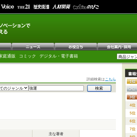
家庭通販
コミック
デジタル・電子書籍
書籍
詳細検索は
こちら
4位
5位
6位
7位
主な著者