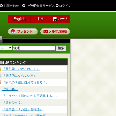
お問合わせ
myPHP会員サービス
ログイン
English
中文
カート
プレゼント
メルマガ登録
売れ筋ランキング
『夢幻花（むげんばな）』
『感情的にならない本』
『病気の９割は自分で治せる！』
『怖い客』
『こうやって頭のなかを言語化する。』
『道をひらく』
『英単語「１万語」習得法』