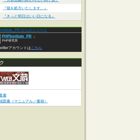
『大谷吉継の終わらない関ケ原』
『猫を処方いたします。』
『きっと明日はいい日になる』
Institute_PR からのツイート
PHPInstitute_PR
a
PHP研究所
witterアカウントは
こちら
童書
域図書（マニュアル／書籍）