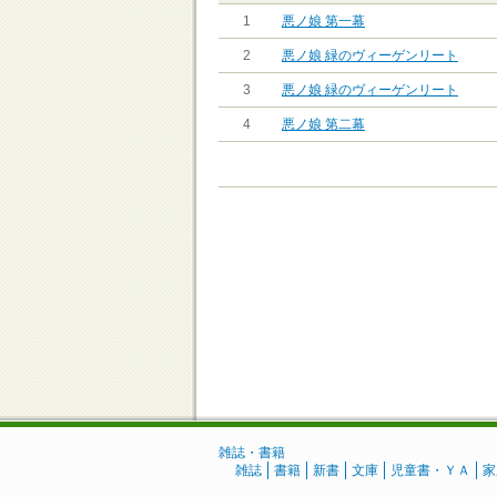
1
悪ノ娘 第一幕
2
悪ノ娘 緑のヴィーゲンリート
3
悪ノ娘 緑のヴィーゲンリート
4
悪ノ娘 第二幕
雑誌・書籍
雑誌
書籍
新書
文庫
児童書・ＹＡ
家