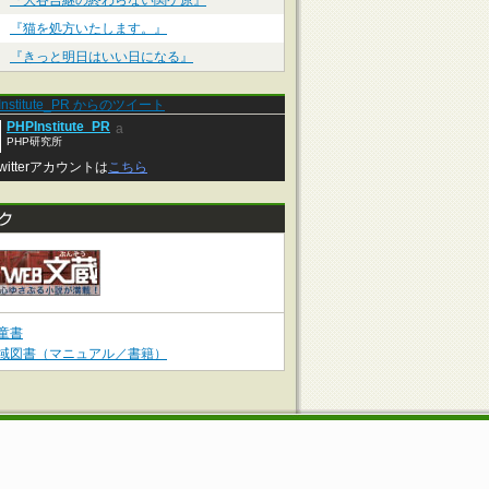
『大谷吉継の終わらない関ケ原』
『猫を処方いたします。』
『きっと明日はいい日になる』
Institute_PR からのツイート
PHPInstitute_PR
a
PHP研究所
witterアカウントは
こちら
童書
域図書（マニュアル／書籍）