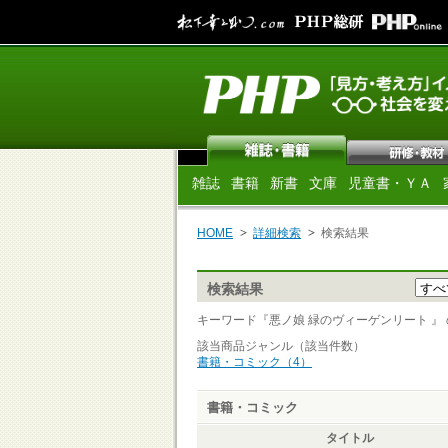
雑誌
書籍
新書
文庫
児童書・ＹＡ
HOME
詳細検索
検索結果
検索結果
キーワード『悪ノ娘 緑のヴィーゲンリート 』 の検
該当商品ジャンル（該当件数）
書籍・コミック（4）
書籍・コミック
タイトル