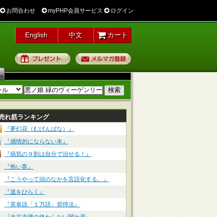
お問合わせ
myPHP会員サービス
ログイン
English
中文
カート
プレゼント
メルマガ登録
売れ筋ランキング
『夢幻花（むげんばな）』
『感情的にならない本』
『病気の９割は自分で治せる！』
『怖い客』
『こうやって頭のなかを言語化する。』
『道をひらく』
『英単語「１万語」習得法』