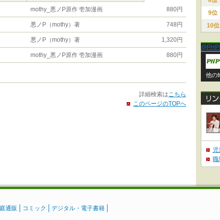
8位
mothy_悪ノP原作 壱加漫画
880円
9位
悪ノP（mothy）著
748円
10位
悪ノP（mothy）著
1,320円
@PHP
mothy_悪ノP原作 壱加漫画
880円
他のt
詳細検索は
こちら
このページのTOPへ
児
職
庭通販
コミック
デジタル・電子書籍