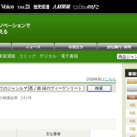
家庭通販
コミック
デジタル・電子書籍
書籍
詳細検索は
こちら
索結果 [ 4 ] 件
4位
5位
6位
7位
主な著者