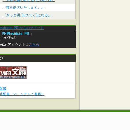
『大谷吉継の終わらない関ケ原』
『猫を処方いたします。』
『きっと明日はいい日になる』
Institute_PR からのツイート
PHPInstitute_PR
a
PHP研究所
witterアカウントは
こちら
童書
域図書（マニュアル／書籍）