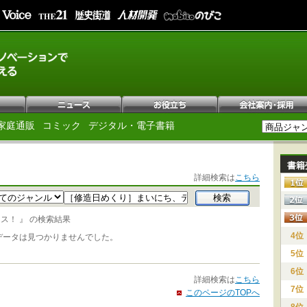
家庭通販
コミック
デジタル・電子書籍
書籍
詳細検索は
こちら
ス！ 』 の検索結果
4位
データは見つかりませんでした。
5位
6位
詳細検索は
こちら
7位
このページのTOPへ