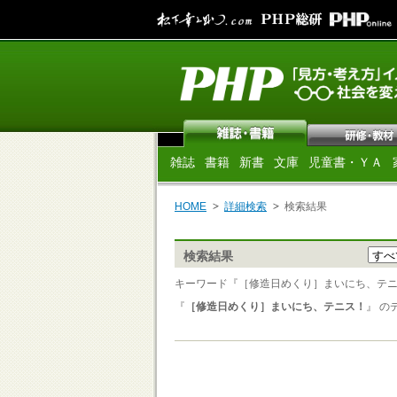
雑誌
書籍
新書
文庫
児童書・ＹＡ
HOME
詳細検索
検索結果
検索結果
キーワード『［修造日めくり］まいにち、テニ
『
［修造日めくり］まいにち、テニス！
』 の