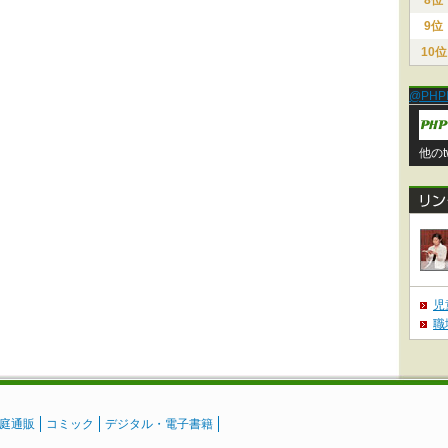
8位
9位
10位
@PHP
他のt
児
職
庭通販
コミック
デジタル・電子書籍