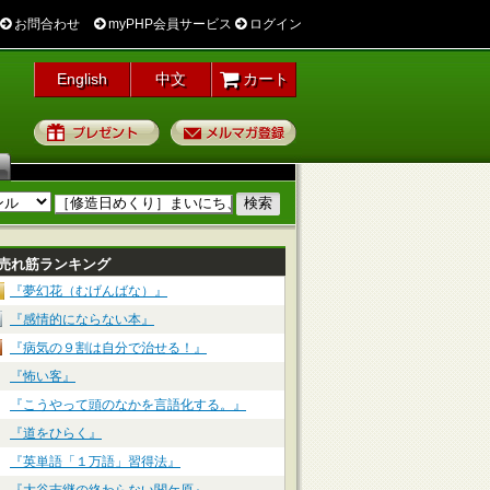
お問合わせ
myPHP会員サービス
ログイン
English
中文
カート
プレゼント
メルマガ登録
売れ筋ランキング
『夢幻花（むげんばな）』
『感情的にならない本』
『病気の９割は自分で治せる！』
『怖い客』
『こうやって頭のなかを言語化する。』
『道をひらく』
『英単語「１万語」習得法』