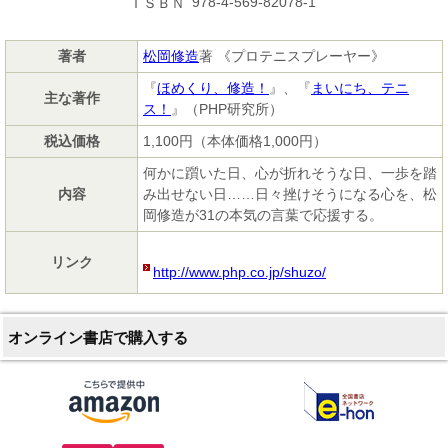
978-4-569-82078-1
ＩＳＢＮ
著者
松岡修造
著 《プロテニスプレーヤー》
『
ほめくり、修造！
』、『
まいにち、テニ
主な著作
ス！
』（PHP研究所）
税込価格
1,100円（本体価格1,000円）
何かに躓いた日、心が折れそうな日、一歩を踏
内容
み出せない日……日々挫けそうになる心を、松
岡修造が31の本気の言葉で応援する。
リンク
http://www.php.co.jp/shuzo/
オンライン書店で購入する