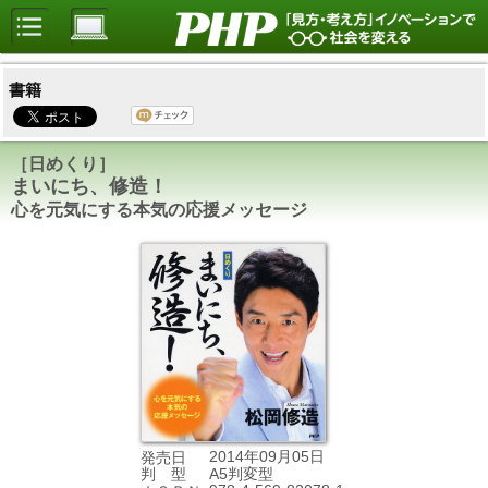
書籍
［日めくり］
まいにち、修造！
心を元気にする本気の応援メッセージ
2014年09月05日
発売日
A5判変型
判 型