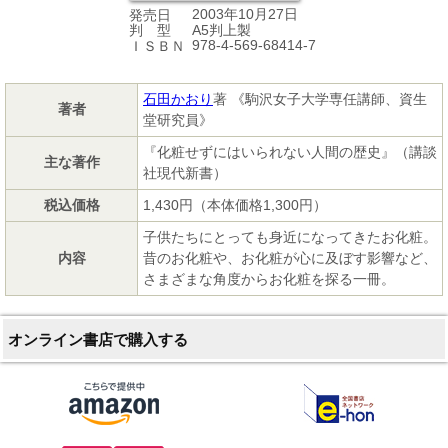
2003年10月27日
発売日
A5判上製
判 型
978-4-569-68414-7
ＩＳＢＮ
石田かおり
著 《駒沢女子大学専任講師、資生
著者
堂研究員》
『化粧せずにはいられない人間の歴史』（講談
主な著作
社現代新書）
税込価格
1,430円（本体価格1,300円）
子供たちにとっても身近になってきたお化粧。
内容
昔のお化粧や、お化粧が心に及ぼす影響など、
さまざまな角度からお化粧を探る一冊。
オンライン書店で購入する