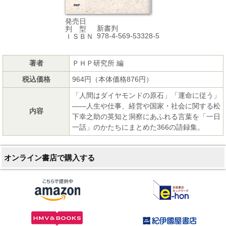
発売日
新書判
判 型
978-4-569-53328-5
ＩＳＢＮ
著者
ＰＨＰ研究所 編
税込価格
964円（本体価格876円）
「人間はダイヤモンドの原石」「運命に従う」
――人生や仕事、経営や国家・社会に関する松
内容
下幸之助の英知と洞察にあふれる言葉を「一日
一話」のかたちにまとめた366の語録集。
オンライン書店で購入する