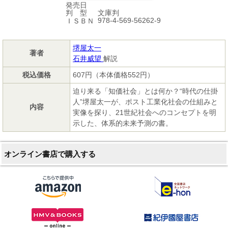
発売日
文庫判
判 型
978-4-569-56262-9
ＩＳＢＮ
堺屋太一
著者
石井威望
解説
税込価格
607円（本体価格552円）
迫り来る「知価社会」とは何か？“時代の仕掛
人”堺屋太一が、ポスト工業化社会の仕組みと
内容
実像を探り、21世紀社会へのコンセプトを明
示した、体系的未来予測の書。
オンライン書店で購入する