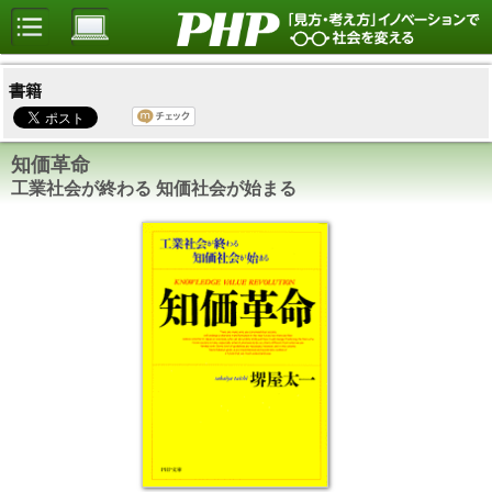
書籍
知価革命
工業社会が終わる 知価社会が始まる