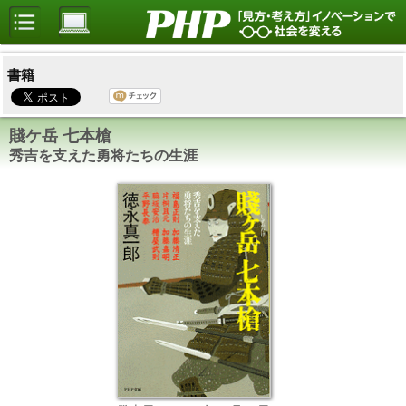
書籍
賤ケ岳 七本槍
秀吉を支えた勇将たちの生涯