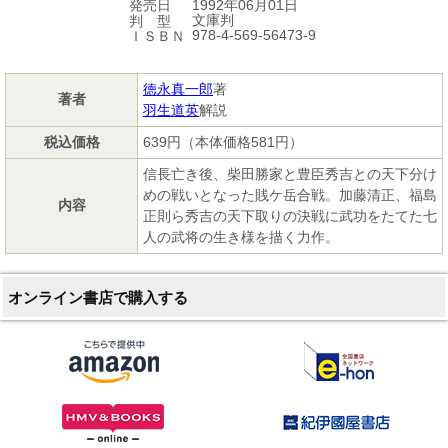
1992年06月01日
発売日
文庫判
判 型
978-4-569-56473-9
ＩＳＢＮ
徳永真一郎
著
著者
羽生道英
解説
税込価格
639円（本体価格581円）
信長亡き後、柴田勝家と豊臣秀吉との天下分け
めの戦いとなった賎ケ岳合戦。加藤清正、福島
内容
正則ら秀吉の天下取りの決戦に武功をたてた七
人の武将の生き様を描く力作。
オンライン書店で購入する