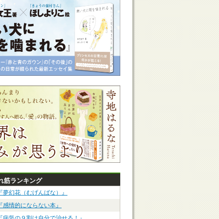
れ筋ランキング
『夢幻花（むげんばな）』
『感情的にならない本』
『病気の９割は自分で治せる！』