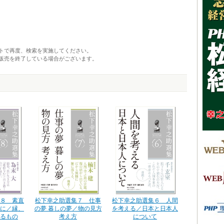
トで再度、検索を実施してください。
販売を終了している場合がございます。
８ 素直
松下幸之助選集６ 人間
松下幸之助選集７ 仕事
に／縁、
を考える／日本と日本人
の夢 暮しの夢／物の見方
るもの
について
考え方