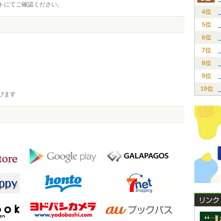
トにてご確認ください。
4位
5位
6位
7位
8位
9位
10位
びます