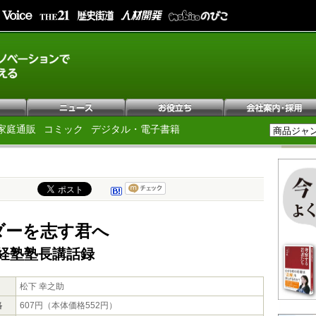
家庭通販
コミック
デジタル・電子書籍
ダーを志す君へ
経塾塾長講話録
松下 幸之助
格
607円（本体価格552円）