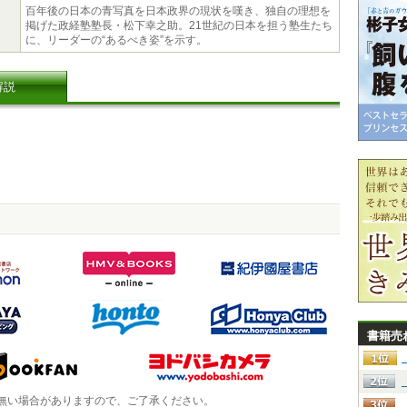
百年後の日本の青写真を日本政界の現状を嘆き、独自の理想を
掲げた政経塾塾長・松下幸之助。21世紀の日本を担う塾生たち
に、リーダーの“あるべき姿”を示す。
解説
書籍売
無い場合がありますので、ご了承ください。