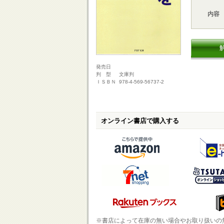
内容
発売日
文庫判
判 型
978-4-569-56737-2
ＩＳＢＮ
オンライン書店で購入する
※書店によって在庫の無い場合やお取り扱いの