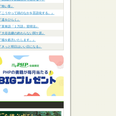
『怖い客』
『こうやって頭のなかを言語化する。』
『道をひらく』
『英単語「１万語」習得法』
『大谷吉継の終わらない関ケ原』
『猫を処方いたします。』
『きっと明日はいい日になる』