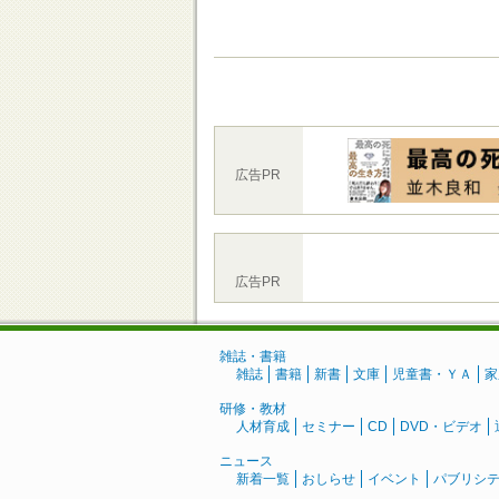
広告PR
広告PR
雑誌・書籍
雑誌
書籍
新書
文庫
児童書・ＹＡ
家
研修・教材
人材育成
セミナー
CD
DVD・ビデオ
ニュース
新着一覧
おしらせ
イベント
パブリシ