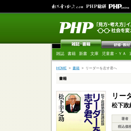
雑誌
書籍
新書
文庫
児童書・ＹＡ
HOME
書籍
リーダーを志す君へ
書籍
リー
松下政
著者
税込価