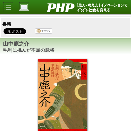
書籍
山中鹿之介
毛利に挑んだ不屈の武将