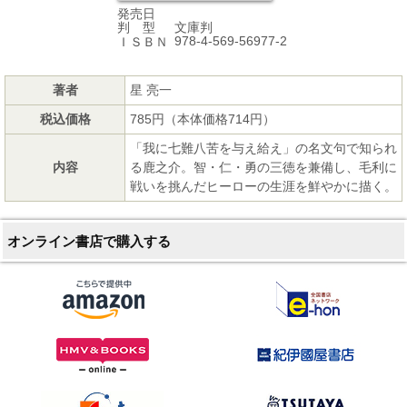
発売日
文庫判
判 型
978-4-569-56977-2
ＩＳＢＮ
著者
星 亮一
税込価格
785円（本体価格714円）
「我に七難八苦を与え給え」の名文句で知られ
内容
る鹿之介。智・仁・勇の三徳を兼備し、毛利に
戦いを挑んだヒーローの生涯を鮮やかに描く。
オンライン書店で購入する