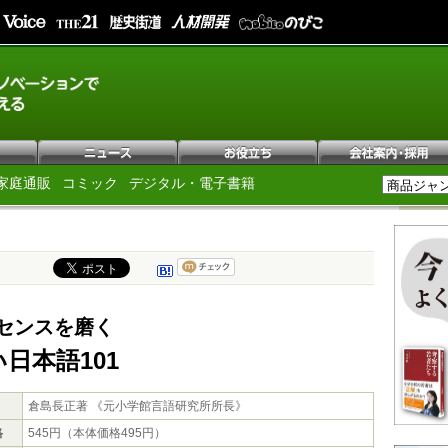
家庭通販
コミック
デジタル・電子書籍
センスを磨く
日本語101
倉島長正著 《元小学館言語研究所所長》
格
545円（本体価格495円）