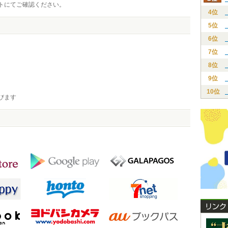
トにてご確認ください。
4位
5位
6位
7位
8位
9位
10位
びます