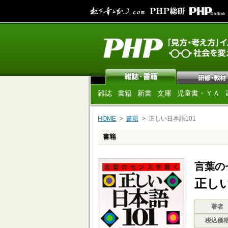
雑誌
書籍
新書
文庫
児童書・ＹＡ
HOME
書籍
正しい日本語101
書籍
言葉の
正しい
著者
税込価