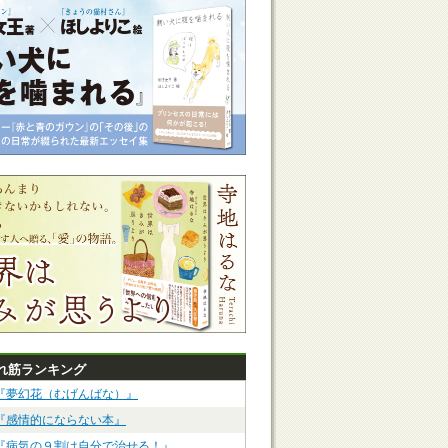
れ筋ランキング
『夢幻花（むげんばな）』
『感情的にならない本』
『病気の９割は自分で治せる！』