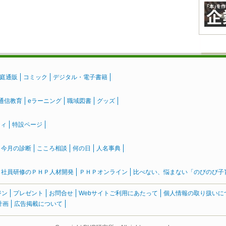
庭通販
コミック
デジタル・電子書籍
通信教育
eラーニング
職域図書
グッズ
ティ
特設ページ
』今月の診断
こころ相談
何の日
人名事典
社員研修のＰＨＰ人材開発
ＰＨＰオンライン
比べない、悩まない「のびのび子育て
ジン
プレゼント
お問合せ
Webサイトご利用にあたって
個人情報の取り扱いに
計画
広告掲載について