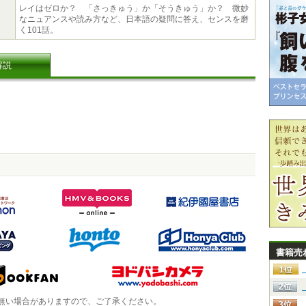
レイはゼロか？ 「さっきゅう」か「そうきゅう」か？ 微妙
なニュアンスや読み方など、日本語の疑問に答え、センスを磨
く101話。
解説
書籍売
無い場合がありますので、ご了承ください。