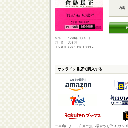
内容
1998年01月05日
発売日
文庫判
判 型
978-4-569-57066-2
ＩＳＢＮ
オンライン書店で購入する
※書店によって在庫の無い場合やお取り扱いの