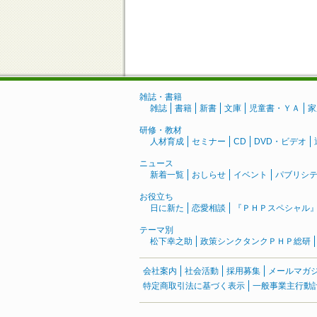
雑誌・書籍
雑誌
書籍
新書
文庫
児童書・ＹＡ
家
研修・教材
人材育成
セミナー
CD
DVD・ビデオ
ニュース
新着一覧
おしらせ
イベント
パブリシ
お役立ち
日に新た
恋愛相談
『ＰＨＰスペシャル
テーマ別
松下幸之助
政策シンクタンクＰＨＰ総研
会社案内
社会活動
採用募集
メールマガ
特定商取引法に基づく表示
一般事業主行動