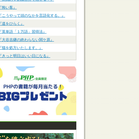
『怖い客』
『こうやって頭のなかを言語化する。』
『道をひらく』
『英単語「１万語」習得法』
『大谷吉継の終わらない関ケ原』
『猫を処方いたします。』
『きっと明日はいい日になる』