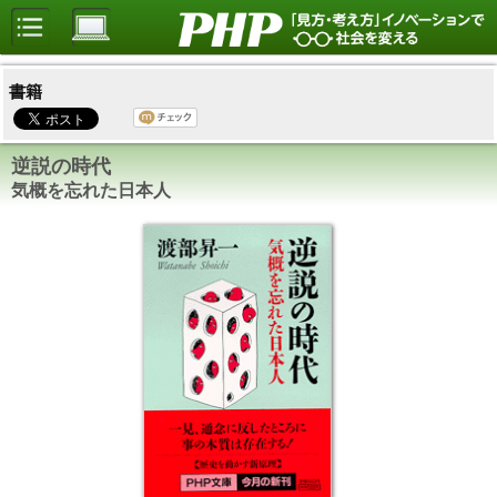
書籍
逆説の時代
気概を忘れた日本人