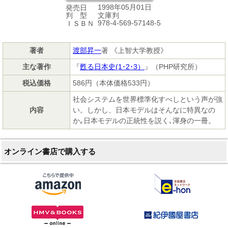
1998年05月01日
発売日
文庫判
判 型
978-4-569-57148-5
ＩＳＢＮ
著者
渡部昇一
著 《上智大学教授》
主な著作
『
甦る日本史(1･2･3）
』（PHP研究所）
税込価格
586円（本体価格533円）
社会システムを世界標準化すべしという声が強
内容
い。しかし、日本モデルはそんなに特異なの
か｡日本モデルの正統性を説く､渾身の一冊。
オンライン書店で購入する