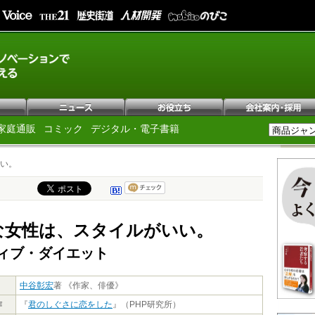
家庭通販
コミック
デジタル・電子書籍
い。
な女性は、スタイルがいい。
ィブ・ダイエット
中谷彰宏
著 《作家、俳優》
作
『
君のしぐさに恋をした
』（PHP研究所）