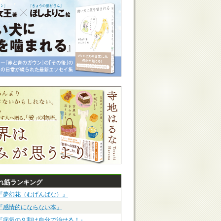
れ筋ランキング
『夢幻花（むげんばな）』
『感情的にならない本』
『病気の９割は自分で治せる！』