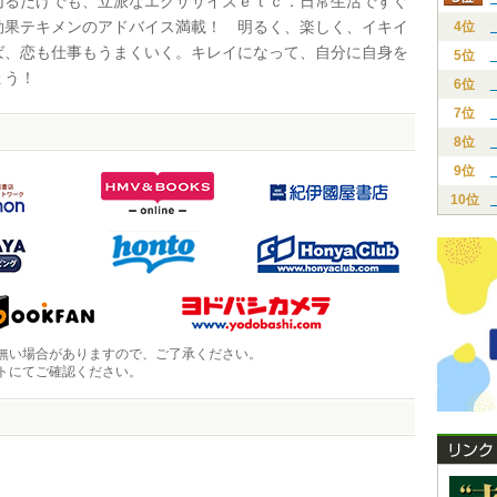
切るだけでも、立派なエクササイズｅｔｃ．日常生活ですぐ
効果テキメンのアドバイス満載！ 明るく、楽しく、イキイ
4位
ば、恋も仕事もうまくいく。キレイになって、自分に自身を
5位
ょう！
6位
7位
8位
9位
10位
無い場合がありますので、ご了承ください。
トにてご確認ください。