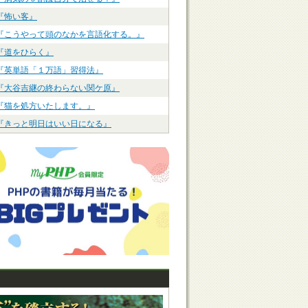
『怖い客』
『こうやって頭のなかを言語化する。』
『道をひらく』
『英単語「１万語」習得法』
『大谷吉継の終わらない関ケ原』
『猫を処方いたします。』
『きっと明日はいい日になる』