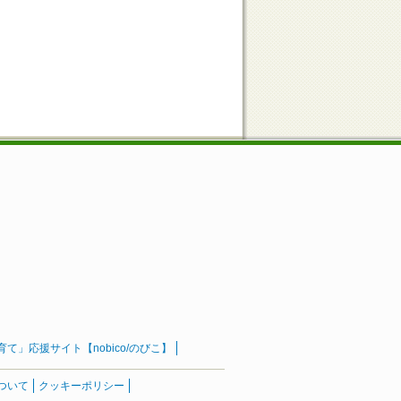
」応援サイト【nobico/のびこ】
ついて
クッキーポリシー