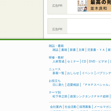
広告PR
広告PR
雑誌・書籍
雑誌
書籍
新書
文庫
児童書・ＹＡ
家
研修・教材
人材育成
セミナー
CD
DVD・ビデオ
ニュース
新着一覧
おしらせ
イベント
パブリシ
お役立ち
日に新た
恋愛相談
『ＰＨＰスペシャル
テーマ別
松下幸之助
政策シンクタンクＰＨＰ総研
会社案内
社会活動
採用募集
メールマガ