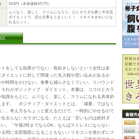
格
503円（本体価格457円）
ムリなく、楽しく、スリムになろう。心とカラダを磨く中谷流
ダイエットで、恋も仕事もうまくいく！ イキイキきれいにな
れるヒント。
解説
トをしても効果がでない、長続きしないという女性は多
はダイエットに対して間違った先入観や思い込みがあるか
金や時間をかけない。食事も減らさなくていい。リバウンド
。それがポジィティブ・ダイエット。本書は、ココロとカラ
い知識をもとに、ムリなく、楽しく、スリムになれる具体的
えます。 ポジティブ・ダイエットとは、「減量」ではなく
善」。考え方をちょっと変えるだけで、一時的にやせるので
書籍売
一生太らないカラダになる。たとえば「甘いものは絶対ダ
ない。「午後2時までならOK」ならばストレスにならない
いる間に全部脂肪になることもない／リモコンを使わずにス