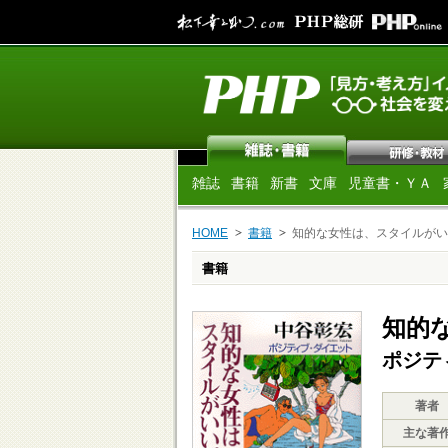
雑誌
書籍
新書
文庫
児童書・ＹＡ
HOME
書籍
知的な女性は、スタイルがい
書籍
知的
ポジテ
著者
主な著