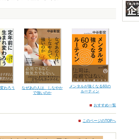
メンタルが強くなる60の
変わろう
なぜあの人は、しなやか
ルーティン
で強いのか
おすすめ一覧
このページのTOPへ