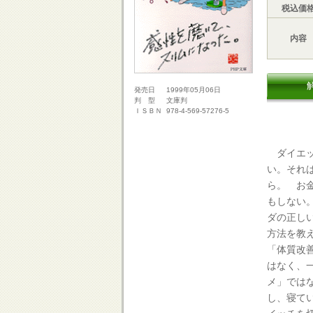
税込価
内容
1999年05月06日
発売日
文庫判
判 型
978-4-569-57276-5
ＩＳＢＮ
ダイエッ
い。それ
ら。 お
もしない
ダの正し
方法を教
「体質改
はなく、
メ」では
し、寝て