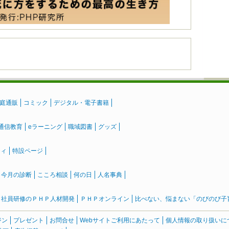
庭通販
コミック
デジタル・電子書籍
通信教育
eラーニング
職域図書
グッズ
ティ
特設ページ
』今月の診断
こころ相談
何の日
人名事典
社員研修のＰＨＰ人材開発
ＰＨＰオンライン
比べない、悩まない「のびのび子育て
ジン
プレゼント
お問合せ
Webサイトご利用にあたって
個人情報の取り扱いに