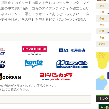
「具現化」のメソッドの両方を含むコンサルティング・マイ
4位
企業の中で思い悩み、自らのアイデンティティを確立したい
5位
ジネスパーソンに贈るメッセージであるといってよい。 自
6位
必要性を説き、その指針を与えるビジネスパーソン必読の
7位
8位
9位
10位
無い場合がありますので、ご了承ください。
トにてご確認ください。