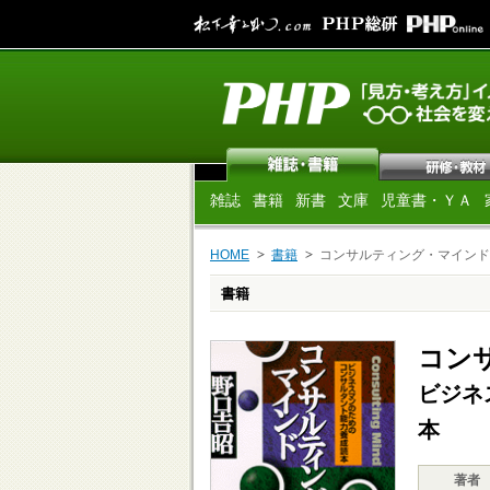
雑誌
書籍
新書
文庫
児童書・ＹＡ
HOME
書籍
コンサルティング・マインド
書籍
コン
ビジネ
本
著者