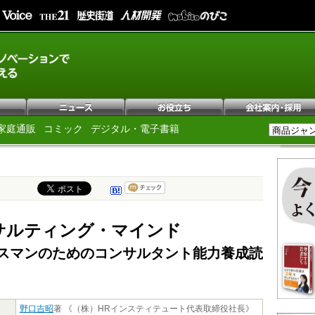
家庭通販
コミック
デジタル・電子書籍
サルティング・マインド
スマンのためのコンサルタント能力養成読
野口吉昭
著 《（株）HRインスティテュート代表取締役社長》