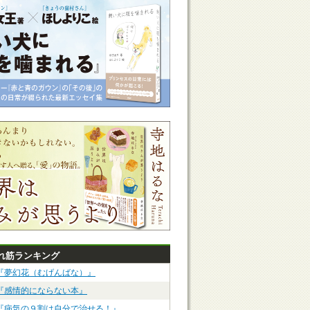
れ筋ランキング
『夢幻花（むげんばな）』
『感情的にならない本』
『病気の９割は自分で治せる！』