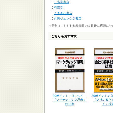
三省堂書店
有隣堂
くまざわ書店
丸善ジュンク堂書店
※新刊は、おおむね発売日の２日後に店頭に並
こちらもおすすめ
30ポイントで
30ポイントで身につく！
「会社の数字
「マーケティング思考」
く」技
の技術