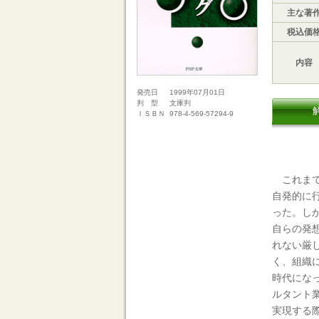
主な著
税込価
内容
1999年07月01日
発売日
文庫判
判 型
978-4-569-57294-9
ＩＳＢＮ
これまで
自発的に
った。し
自らの発
れない厳
く、組織
時代にな
ルタント
実現する