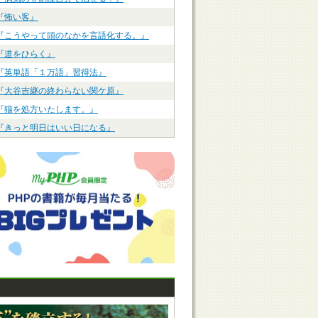
『怖い客』
『こうやって頭のなかを言語化する。』
『道をひらく』
『英単語「１万語」習得法』
『大谷吉継の終わらない関ケ原』
『猫を処方いたします。』
『きっと明日はいい日になる』