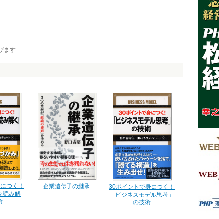
びます
身につく！
企業遺伝子の継承
30ポイントで身につく！
を読み解
「ビジネスモデル思考」
術
の技術