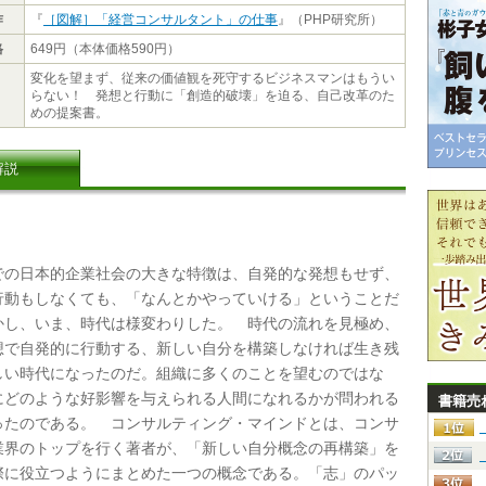
作
『
［図解］「経営コンサルタント」の仕事
』（PHP研究所）
格
649円（本体価格590円）
変化を望まず、従来の価値観を死守するビジネスマンはもうい
らない！ 発想と行動に「創造的破壊」を迫る、自己改革のた
めの提案書。
解説
の日本的企業社会の大きな特徴は、自発的な発想もせず、
行動もしなくても、「なんとかやっていける」ということだ
かし、いま、時代は様変わりした。 時代の流れを見極め、
想で自発的に行動する、新しい自分を構築しなければ生き残
しい時代になったのだ。組織に多くのことを望むのではな
にどのような好影響を与えられる人間になれるかが問われる
書籍売
ったのである。 コンサルティング・マインドとは、コンサ
業界のトップを行く著者が、「新しい自分概念の再構築」を
際に役立つようにまとめた一つの概念である。「志」のパッ