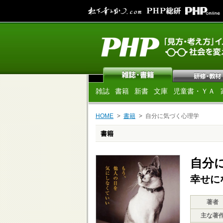
雑誌
書籍
新書
文庫
児童書・ＹＡ
HOME
書籍
自分に気づく心理学
書籍
自分
幸せに
著者
主な著