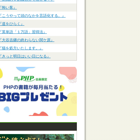
『怖い客』
『こうやって頭のなかを言語化する。』
『道をひらく』
『英単語「１万語」習得法』
『大谷吉継の終わらない関ケ原』
『猫を処方いたします。』
『きっと明日はいい日になる』