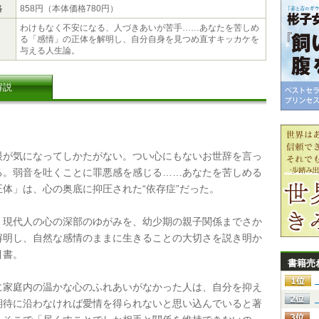
格
858円（本体価格780円）
わけもなく不安になる、人づきあいが苦手……あなたを苦しめ
る「感情」の正体を解明し、自分自身を見つめ直すキッカケを
与える人生論。
解説
が気になってしかたがない。つい心にもないお世辞を言っ
る。弱音を吐くことに罪悪感を感じる……あなたを苦しめる
正体」は、心の奥底に抑圧された“依存症”だった。
現代人の心の深部のゆがみを、幼少期の親子関係までさか
解明し、自然な感情のままに生きることの大切さを説き明か
引書。
書籍売
家庭内の温かな心のふれあいがなかった人は、自分を抑え
期待に沿わなければ愛情を得られないと思い込んでいると著