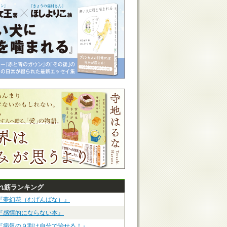
れ筋ランキング
『夢幻花（むげんばな）』
『感情的にならない本』
『病気の９割は自分で治せる！』