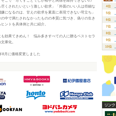
。そこで「尽くすことでしか相手と関係を維持できないの
ら尽くされたいという激しい欲求」「外面のいい人は些細な
4位
機嫌になるのは、甘えの欲求を素直に表現できない苛立ち」
5位
分の中で満たされなかったものの本質に気づき、偽りの生き
6位
るヒントを具体例と共に紹介。
7位
8位
も効果てきめん！ 悩み多きすべての人に贈るベストセラ
9位
の文庫化。
10位
年8月に価格変更しました