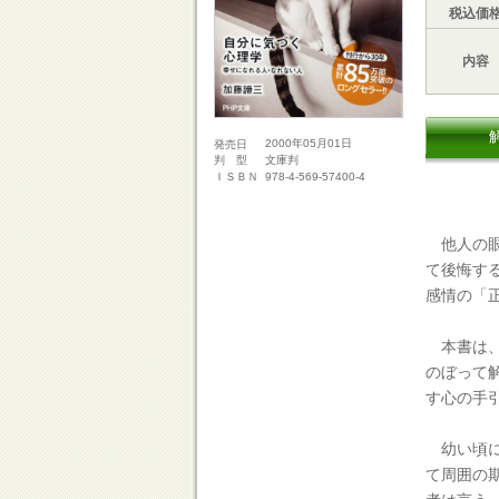
税込価
内容
2000年05月01日
発売日
文庫判
判 型
978-4-569-57400-4
ＩＳＢＮ
他人の眼
て後悔す
感情の「
本書は、
のぼって
す心の手
幼い頃に
て周囲の