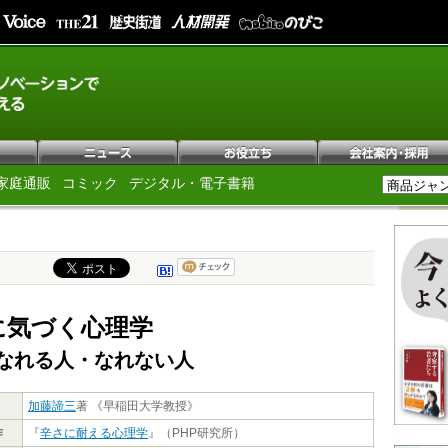
家庭通販
コミック
デジタル・電子書籍
に気づく心理学
なれる人・なれない人
加藤諦三
著 《早稲田大学教授》
作
『
辛さに耐える心理学
』（PHP研究所）