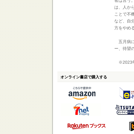
者は言う
は、人か
ことで不
など、自
方をやめ
五月病に
ー、待望
※2023
オンライン書店で購入する