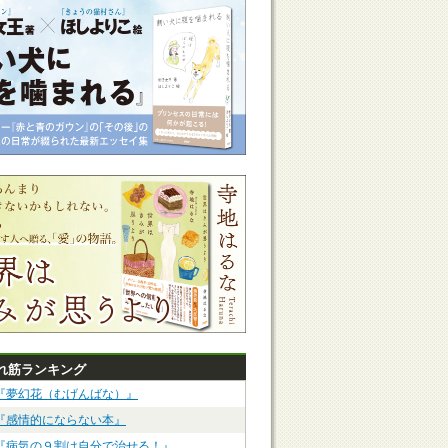
れ筋ランキング
『夢幻花（むげんばな）』
『感情的にならない本』
『病気の９割は自分で治せる！』