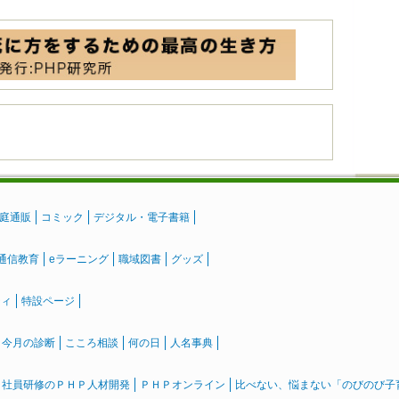
庭通販
コミック
デジタル・電子書籍
通信教育
eラーニング
職域図書
グッズ
ティ
特設ページ
』今月の診断
こころ相談
何の日
人名事典
社員研修のＰＨＰ人材開発
ＰＨＰオンライン
比べない、悩まない「のびのび子育て