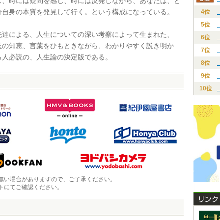
し、時には疑問を感じ、時には反発しながら、あなたは、ど
分自身の本質を発見して行く。という構成になっている。
4位
5位
達による、人生についての深い考察によって生まれた、
6位
玉の知恵、言葉をひもときながら、わかりやすく説き明か
7位
る人必読の、人生論の決定版である。
8位
9位
10位
無い場合がありますので、ご了承ください。
トにてご確認ください。