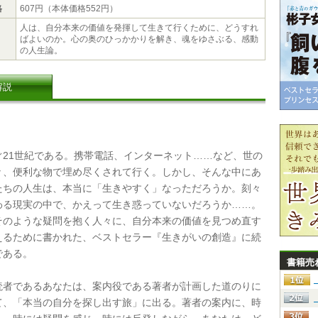
格
607円（本体価格552円）
人は、自分本来の価値を発揮して生きて行くために、どうすれ
ばよいのか。心の奥のひっかかりを解き、魂をゆさぶる、感動
の人生論。
解説
21世紀である。携帯電話、インターネット……など、世の
々、便利な物で埋め尽くされて行く。しかし、そんな中にあ
たちの人生は、本当に「生きやすく」なっただろうか。刻々
わる現実の中で、かえって生き惑っていないだろうか……。
そのような疑問を抱く人々に、自分本来の価値を見つめ直す
えるために書かれた、ベストセラー『生きがいの創造』に続
である。
書籍売
者であるあなたは、案内役である著者が計画した道のりに
て、「本当の自分を探し出す旅」に出る。著者の案内に、時