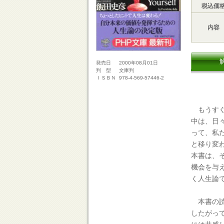
税込価
内容
2000年08月01日
発売日
文庫判
判 型
978-4-569-57446-2
ＩＳＢＮ
もうすぐ
中は、日
って、私
と移り変
本書は、
機会を与
く人生論
本書の読
したがっ