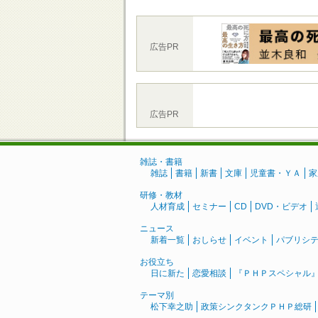
広告PR
広告PR
雑誌・書籍
雑誌
書籍
新書
文庫
児童書・ＹＡ
家
研修・教材
人材育成
セミナー
CD
DVD・ビデオ
ニュース
新着一覧
おしらせ
イベント
パブリシ
お役立ち
日に新た
恋愛相談
『ＰＨＰスペシャル
テーマ別
松下幸之助
政策シンクタンクＰＨＰ総研