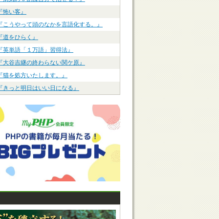
『怖い客』
『こうやって頭のなかを言語化する。』
『道をひらく』
『英単語「１万語」習得法』
『大谷吉継の終わらない関ケ原』
『猫を処方いたします。』
『きっと明日はいい日になる』