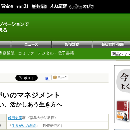
家庭通販
コミック
デジタル・電子書籍
がいのマネジメント
い、活かしあう生き方へ
飯田史彦
著 《福島大学助教授》
作
『
生きがいの創造
』（PHP研究所）