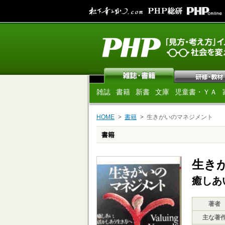
雑誌
書籍
新書
文庫
児童書・ＹＡ
HOME
書籍
生きがいのマネジメント
書籍
生き
癒しあ
著者
主な著