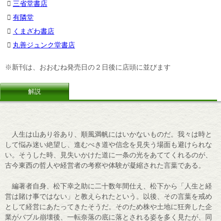
三省堂書店
有隣堂
くまざわ書店
丸善ジュンク堂書店
※新刊は、おおむね発売日の２日後に店頭に並びます
解説
人生は山あり谷あり、順風満帆にはいかないものだ。我々は時と
して悩み迷い絶望し、進むべき道や信念を見失う場面も避けられな
い。そうした時、見失いかけた道に一条の光をあててくれるのが、
古今東西の哲人や経営者の考察や体験が凝縮された言葉である。
編著者自身、松下幸之助に二十数年間仕え、松下から「人生と経
営は賭け事ではない」と教えられたという。以後、その言葉を戒め
として経営にあたってきたそうだ。そのため株や土地に狂奔した企
業がバブル崩壊後、一転奈落の底に落とされる姿を多く見たが、同