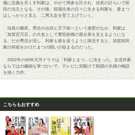
儀に忠義を尽くす利家は、やがて帰参を許され、信長の計らいで前
田の当主となる。その後、戦場往来の日々に生きる利家を、妻まつ
はしっかりと支え、二男九女を育て上げていく。
信長の横死、秀吉の台頭と天下統一という激変のなか、利家は
「加賀百万石」の大名として豊臣政権の屋台骨を支えるようにな
る。だが秀吉が没し、利家も後を追うように病没すると、加賀前田
家の存続をかけたまつの闘いが始まるのだった。
2002年のNHK大河ドラマは「利家とまつ」に決まった。女流作家
ならではの繊細な筆づかいで、テレビに先駆けて戦国の夫婦の物語
を描く力作。
こちらもおすすめ