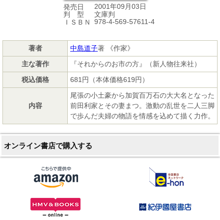
2001年09月03日
発売日
文庫判
判 型
978-4-569-57611-4
ＩＳＢＮ
著者
中島道子
著 《作家》
主な著作
『それからのお市の方』（新人物往来社）
税込価格
681円（本体価格619円）
尾張の小土豪から加賀百万石の大大名となった
内容
前田利家とその妻まつ。激動の乱世を二人三脚
で歩んだ夫婦の物語を情感を込めて描く力作。
オンライン書店で購入する