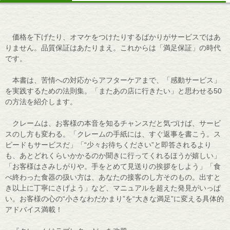
価格を下げたり、オマケをつけたりするばかりがサービスではあ
りません。品質保証はあたりまえ。これからは「満足保証」の時代
です。
本書は、苦情への対応からアフターケアまで、「感動サービス」
を実践するための法則集。「またあの店に行きたい」と思わせる50
の方法を紹介します。
クレームは、お客様の本音を知るチャンスだと気づけば、サービ
スのし方も変わる。「クレームの手紙には、すぐ返事を書こう。ス
ピードもサービスだ」「“少々お待ちください”と即答されるより
も、あとどれくらいかかるのか聞きに行ってくれるほうが嬉しい」
「お客様はさみしがりや。手をとめて見送りの挨拶をしよう」「食
べ終わった食器の扱い方は、あなたの接客のし方そのもの。出すと
き以上に丁寧にさげよう」など、マニュアルを超えた発見がいっぱ
い。お客様の心の“小さなわだかまり”を“大きな満足”に変える具体的
アドバイス満載！