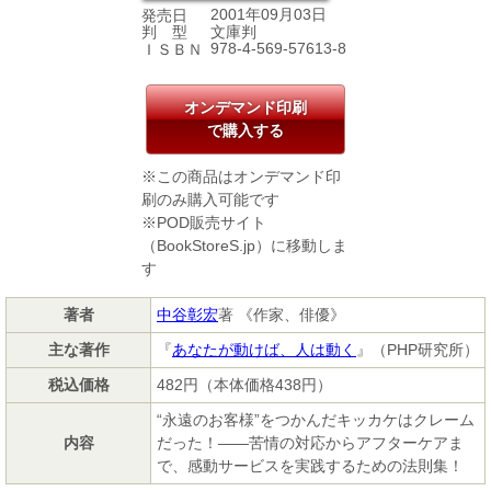
2001年09月03日
発売日
文庫判
判 型
978-4-569-57613-8
ＩＳＢＮ
オンデマンド印刷
で購入する
※この商品はオンデマンド印
刷のみ購入可能です
※POD販売サイト
（BookStoreS.jp）に移動しま
す
著者
中谷彰宏
著 《作家、俳優》
主な著作
『
あなたが動けば、人は動く
』（PHP研究所）
税込価格
482円（本体価格438円）
“永遠のお客様”をつかんだキッカケはクレーム
内容
だった！――苦情の対応からアフターケアま
で、感動サービスを実践するための法則集！