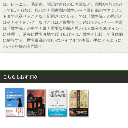
は、レーニン、毛沢東、明治維新後の日本軍など、国境や時代を超
えて広がり続け、現代でも国家間の戦争から企業組織のマネジメン
トまで色褪せることなく応用されている。では『戦争論』の思想と
はそもそも何か？ なぜこれほど影響を与え続けるのか？――本書
は『戦争論』の中でも最も重要な指摘と思われる部分を30ポイント
に整理し、過去に世界各地で繰り広げられた戦争と比較して具体的
に解説する。世界最高の“戦いのバイブル”の本質が手にとるように
わかる格好の入門書！
こちらもおすすめ