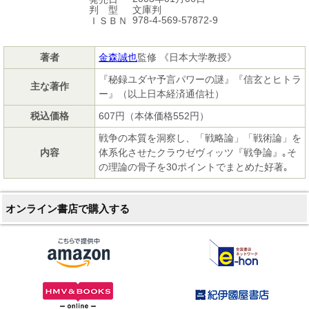
文庫判
判 型
978-4-569-57872-9
ＩＳＢＮ
著者
金森誠也
監修 《日本大学教授》
『秘録ユダヤ予言パワーの謎』『信玄とヒトラ
主な著作
ー』（以上日本経済通信社）
税込価格
607円（本体価格552円）
戦争の本質を洞察し、「戦略論」「戦術論」を
内容
体系化させたクラウゼヴィッツ『戦争論』｡そ
の理論の骨子を30ポイントでまとめた好著｡
オンライン書店で購入する