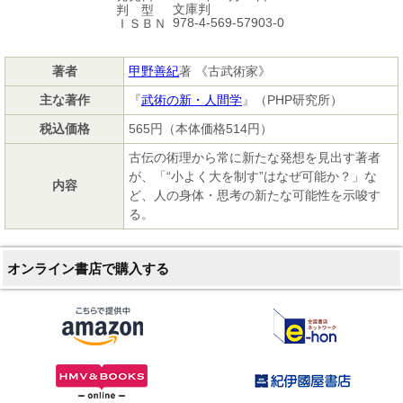
文庫判
判 型
978-4-569-57903-0
ＩＳＢＮ
著者
甲野善紀
著 《古武術家》
主な著作
『
武術の新・人間学
』（PHP研究所）
税込価格
565円（本体価格514円）
古伝の術理から常に新たな発想を見出す著者
が、「“小よく大を制す”はなぜ可能か？」な
内容
ど、人の身体・思考の新たな可能性を示唆す
る。
オンライン書店で購入する