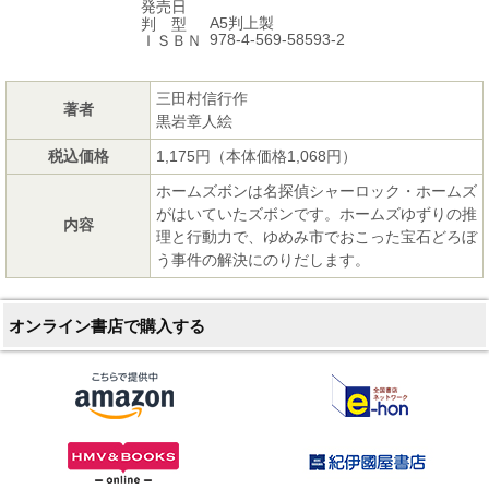
発売日
A5判上製
判 型
978-4-569-58593-2
ＩＳＢＮ
三田村信行作
著者
黒岩章人絵
税込価格
1,175円（本体価格1,068円）
ホームズボンは名探偵シャーロック・ホームズ
がはいていたズボンです。ホームズゆずりの推
内容
理と行動力で、ゆめみ市でおこった宝石どろぼ
う事件の解決にのりだします。
オンライン書店で購入する