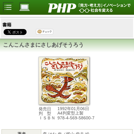
書籍
こんこんさまにさしあげそうろう
1992年01月06日
発売日
A4判変型上製
判 型
978-4-569-58600-7
ＩＳＢＮ
著者
森 はな 作／梶山 俊夫 絵