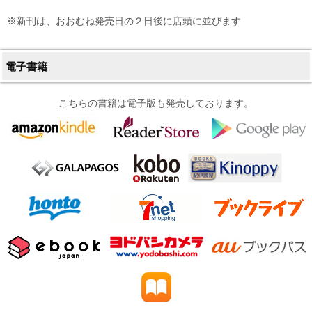
※新刊は、おおむね発売日の２日後に店頭に並びます
電子書籍
こちらの書籍は電子版も発売しております。