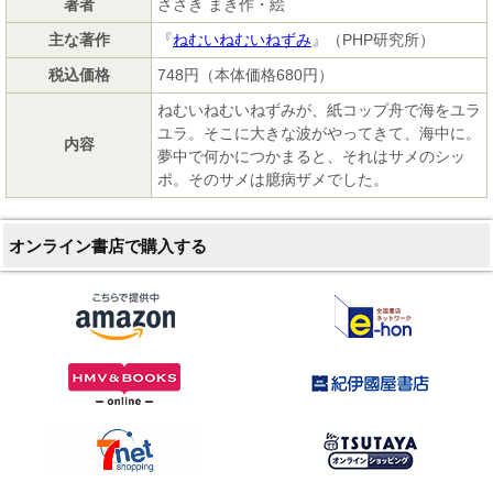
著者
ささき まき作・絵
主な著作
『
ねむいねむいねずみ
』（PHP研究所）
税込価格
748円（本体価格680円）
ねむいねむいねずみが、紙コップ舟で海をユラ
ユラ。そこに大きな波がやってきて、海中に。
内容
夢中で何かにつかまると、それはサメのシッ
ポ。そのサメは臆病ザメでした。
オンライン書店で購入する