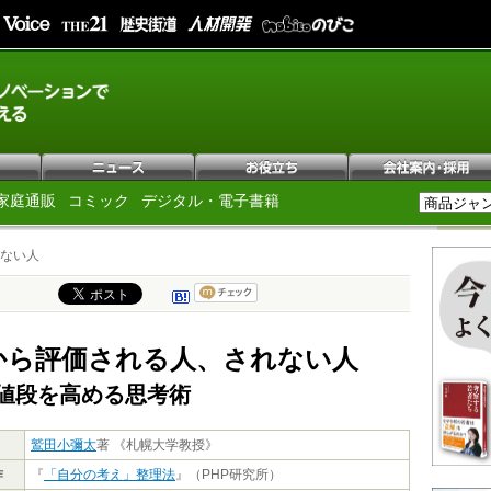
家庭通販
コミック
デジタル・電子書籍
ない人
から評価される人、されない人
値段を高める思考術
鷲田小彌太
著 《札幌大学教授》
作
『
「自分の考え」整理法
』（PHP研究所）