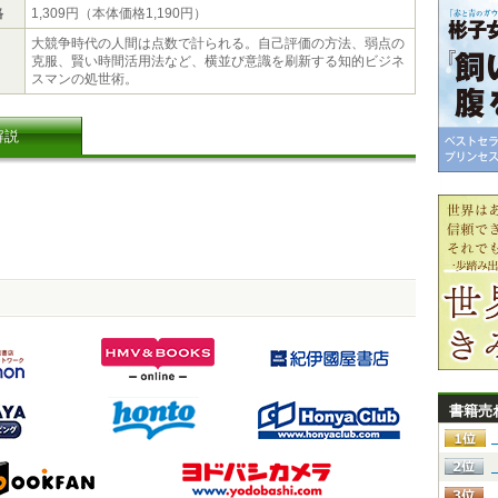
格
1,309円（本体価格1,190円）
大競争時代の人間は点数で計られる。自己評価の方法、弱点の
克服、賢い時間活用法など、横並び意識を刷新する知的ビジネ
スマンの処世術。
解説
書籍売