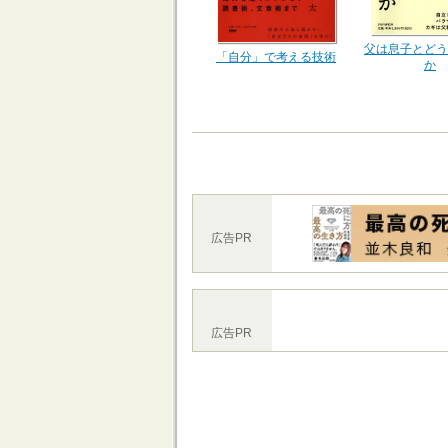
父は息子とどう
「自分」で考える技術
か
広告PR
広告PR