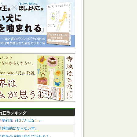
れ筋ランキング
『夢幻花（むげんばな）』
『感情的にならない本』
『病気の９割は自分で治せる！』