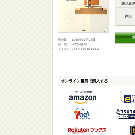
税込価
内容
1998年06月04日
発売日
四六判並製
判 型
978-4-569-60163-2
ＩＳＢＮ
オンライン書店で購入する