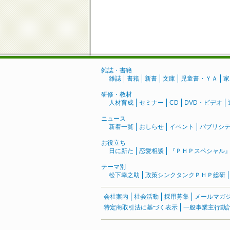
雑誌・書籍
雑誌
書籍
新書
文庫
児童書・ＹＡ
家
研修・教材
人材育成
セミナー
CD
DVD・ビデオ
ニュース
新着一覧
おしらせ
イベント
パブリシ
お役立ち
日に新た
恋愛相談
『ＰＨＰスペシャル
テーマ別
松下幸之助
政策シンクタンクＰＨＰ総研
会社案内
社会活動
採用募集
メールマガ
特定商取引法に基づく表示
一般事業主行動