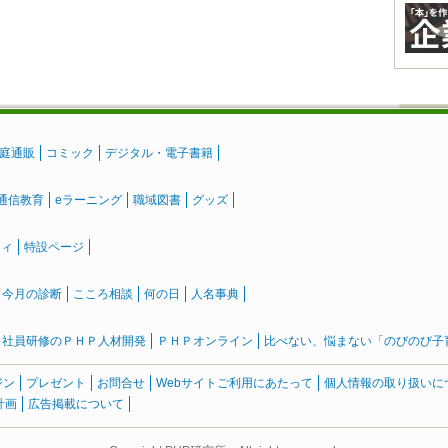
庭通販
コミック
デジタル・電子書籍
通信教育
eラーニング
職域図書
グッズ
ティ
特設ページ
』今月の診断
こころ相談
何の日
人名事典
社員研修のＰＨＰ人材開発
ＰＨＰオンライン
比べない、悩まない「のびのび子育て
ジン
プレゼント
お問合せ
Webサイトご利用にあたって
個人情報の取り扱いに
計画
広告掲載について