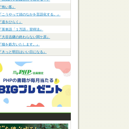
『怖い客』
『こうやって頭のなかを言語化する。』
『道をひらく』
『英単語「１万語」習得法』
『大谷吉継の終わらない関ケ原』
『猫を処方いたします。』
『きっと明日はいい日になる』