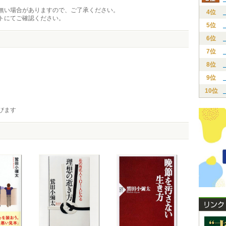
無い場合がありますので、ご了承ください。
4位
トにてご確認ください。
5位
6位
7位
8位
9位
10位
びます