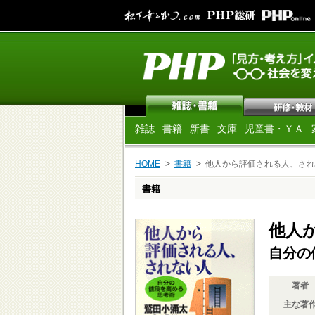
雑誌
書籍
新書
文庫
児童書・ＹＡ
HOME
書籍
他人から評価される人、され
書籍
他人
自分の
著者
主な著