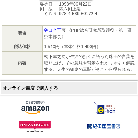
1998年06月22日
発売日
四六判上製
判 型
978-4-569-60172-4
ＩＳＢＮ
谷口全平
著 《PHP総合研究所取締役・第一研
著者
究本部長》
税込価格
1,540円（本体価格1,400円）
松下幸之助が生涯の折々に語った珠玉の言葉を
内容
取り上げ、その意味や背景をわかりやすく解説
する。人生の知恵の真髄がそこから得られる。
オンライン書店で購入する