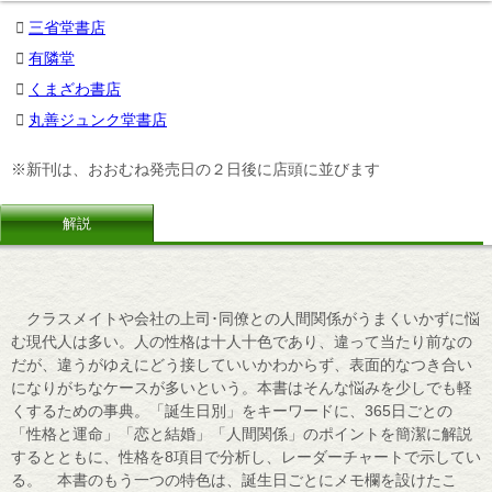
三省堂書店
有隣堂
くまざわ書店
丸善ジュンク堂書店
※新刊は、おおむね発売日の２日後に店頭に並びます
解説
クラスメイトや会社の上司･同僚との人間関係がうまくいかずに悩
む現代人は多い。人の性格は十人十色であり、違って当たり前なの
だが、違うがゆえにどう接していいかわからず、表面的なつき合い
になりがちなケースが多いという。本書はそんな悩みを少しでも軽
くするための事典。「誕生日別」をキーワードに、365日ごとの
「性格と運命」「恋と結婚」「人間関係」のポイントを簡潔に解説
するとともに、性格を8項目で分析し、レーダーチャートで示してい
る。 本書のもう一つの特色は、誕生日ごとにメモ欄を設けたこ