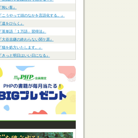
『怖い客』
『こうやって頭のなかを言語化する。』
『道をひらく』
『英単語「１万語」習得法』
『大谷吉継の終わらない関ケ原』
『猫を処方いたします。』
『きっと明日はいい日になる』