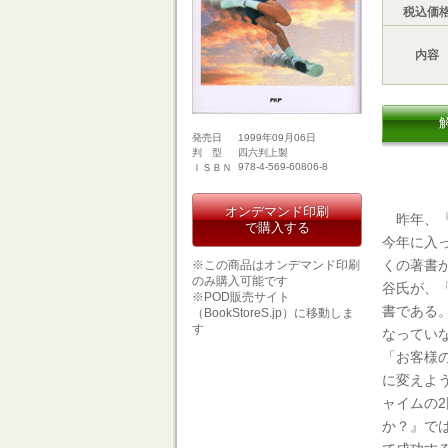
税込価
内容
1999年09月06日
発売日
四六判上製
判 型
978-4-569-60806-8
ＩＳＢＮ
オンデマンド印刷
昨年、『
で購入する
今年に入
くの著書
※この商品はオンデマンド印刷
のみ購入可能です
谷氏が、
※POD販売サイト
書である。
（BookStoreS.jp）に移動しま
す
なってい
「お客様
に変えよ
ャイムの
か？』で