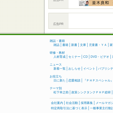
広告PR
広告PR
雑誌・書籍
雑誌
書籍
新書
文庫
児童書・ＹＡ
家
研修・教材
人材育成
セミナー
CD
DVD・ビデオ
ニュース
新着一覧
おしらせ
イベント
パブリシ
お役立ち
日に新た
恋愛相談
『ＰＨＰスペシャル
テーマ別
松下幸之助
政策シンクタンクＰＨＰ総研
会社案内
社会活動
採用募集
メールマガ
特定商取引法に基づく表示
一般事業主行動