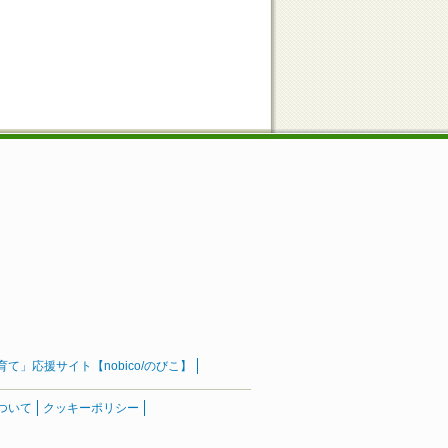
」応援サイト【nobico/のびこ】
ついて
クッキーポリシー