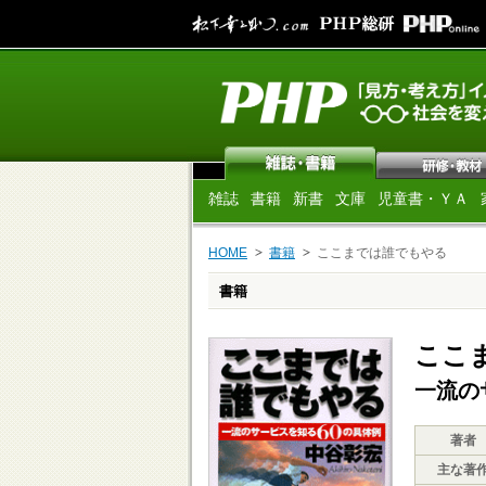
雑誌
書籍
新書
文庫
児童書・ＹＡ
HOME
書籍
ここまでは誰でもやる
書籍
ここ
一流の
著者
主な著