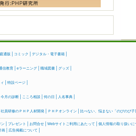
庭通販
コミック
デジタル・電子書籍
通信教育
eラーニング
職域図書
グッズ
ティ
特設ページ
』今月の診断
こころ相談
何の日
人名事典
社員研修のＰＨＰ人材開発
ＰＨＰオンライン
比べない、悩まない「のびのび子育て
ジン
プレゼント
お問合せ
Webサイトご利用にあたって
個人情報の取り扱いに
計画
広告掲載について