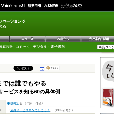
家庭通販
コミック
デジタル・電子書籍
までは誰でもやる
サービスを知る60の具体例
中谷彰宏
著 《作家、俳優》
作
『
全身サービスマンで行こう！
』（PHP研究所）