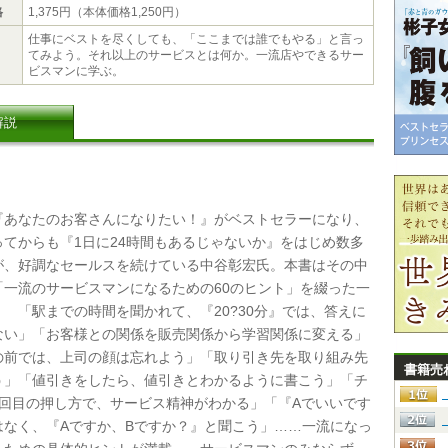
格
1,375円（本体価格1,250円）
仕事にベストを尽くしても、「ここまでは誰でもやる」と言っ
てみよう。それ以上のサービスとは何か。一流店やできるサー
ビスマンに学ぶ。
解説
あなたのお客さんになりたい！』がベストセラーになり、
ってからも『1日に24時間もあるじゃないか』をはじめ数多
が、好調なセールスを続けている中谷彰宏氏。本書はその中
「一流のサービスマンになるための60のヒント」を綴った一
 「駅までの時間を聞かれて、『20?30分』では、答えに
ない」「お客様との関係を販売関係から学習関係に変える」
の前では、上司の顔は忘れよう」「取り引き先を取り組み先
書籍売
う」「値引きをしたら、値引きとわかるように書こう」「チ
2回目の押し方で、サービス精神がわかる」「『Aでいいです
はなく、『Aですか、Bですか？』と聞こう」……一流になっ