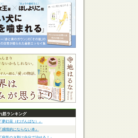
れ筋ランキング
『夢幻花（むげんばな）』
『感情的にならない本』
『病気の９割は自分で治せる！』