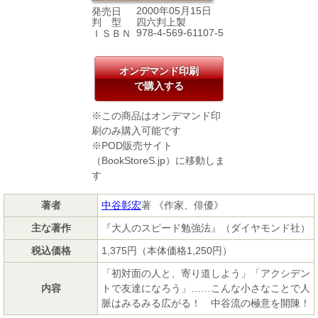
2000年05月15日
発売日
四六判上製
判 型
978-4-569-61107-5
ＩＳＢＮ
オンデマンド印刷
で購入する
※この商品はオンデマンド印
刷のみ購入可能です
※POD販売サイト
（BookStoreS.jp）に移動しま
す
著者
中谷彰宏
著 《作家、俳優》
主な著作
『大人のスピード勉強法』（ダイヤモンド社）
税込価格
1,375円（本体価格1,250円）
「初対面の人と、寄り道しよう」「アクシデン
内容
トで友達になろう」……こんな小さなことで人
脈はみるみる広がる！ 中谷流の極意を開陳！