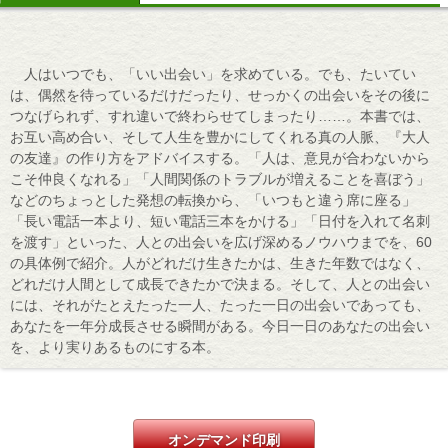
人はいつでも、「いい出会い」を求めている。でも、たいてい
は、偶然を待っているだけだったり、せっかくの出会いをその後に
つなげられず、すれ違いで終わらせてしまったり……。本書では、
お互い高め合い、そして人生を豊かにしてくれる真の人脈、『大人
の友達』の作り方をアドバイスする。「人は、意見が合わないから
こそ仲良くなれる」「人間関係のトラブルが増えることを喜ぼう」
などのちょっとした発想の転換から、「いつもと違う席に座る」
「長い電話一本より、短い電話三本をかける」「日付を入れて名刺
を渡す」といった、人との出会いを広げ深めるノウハウまでを、60
の具体例で紹介。人がどれだけ生きたかは、生きた年数ではなく、
どれだけ人間として成長できたかで決まる。そして、人との出会い
には、それがたとえたった一人、たった一日の出会いであっても、
あなたを一年分成長させる瞬間がある。今日一日のあなたの出会い
を、より実りあるものにする本。
オンデマンド印刷