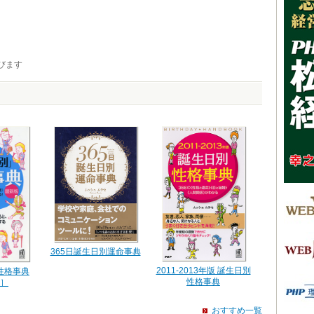
びます
365日誕生日別運命事典
2011-2013年版 誕生日別
性格事典
性格事典
］
おすすめ一覧