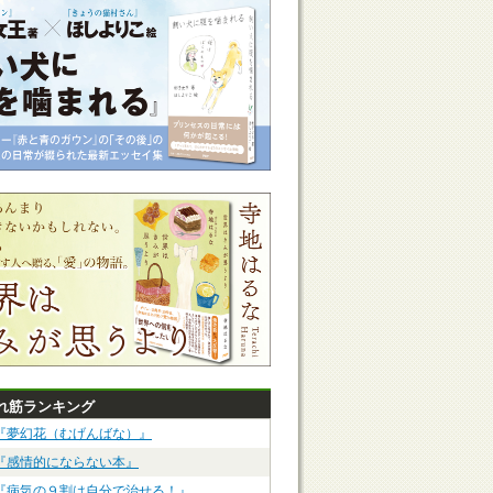
れ筋ランキング
『夢幻花（むげんばな）』
『感情的にならない本』
『病気の９割は自分で治せる！』