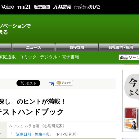
家庭通販
コミック
デジタル・電子書籍
探し」のヒントが満載！
テストハンドブック
ムッシュ ムラセ著 《心理研究家》
作
『
［誕生日別］性格事典
』（PHP研究所）