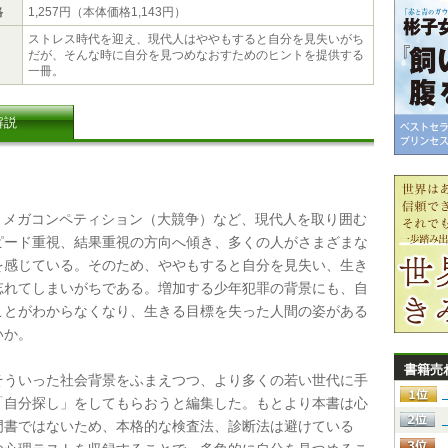
格
1,257円（本体価格1,143円）
ストレス時代を迎え、現代人はややもすると自分を見失いがち
だが、そんな時に自分を見つめなおすためのヒントを提供する
一冊。
解説
、メガコンペティション（大競争）など、現代人を取り囲む
ピード重視、結果重視の方向へ傾き、多くの人がさまざまな
を感じている。そのため、ややもすると自分を見失い、生き
忘れてしまいがちである。増加する少年犯罪の背景にも、自
ことがわからなくなり、生きる目標を失った人間の姿がある
いか。
書籍売
ういった社会背景をふまえつつ、より多くの若い世代に手
「自分探し」をしてもらおうと編集した。もとより本書は心
門書ではないため、本格的な検査法、診断法は避けている