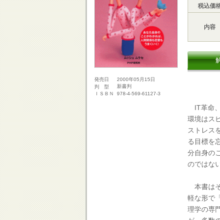
税込価
内容
2000年05月15日
発売日
新書判
判 型
978-4-569-61127-3
ＩＳＢＮ
IT革命
環境はス
ストレス
る目標を
分自身の
のではな
本書はそ
軽な形で
理学の専