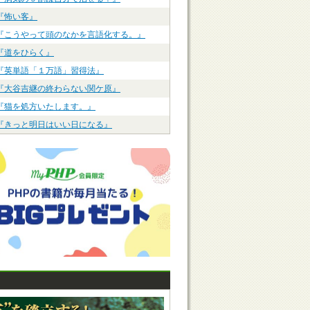
『怖い客』
『こうやって頭のなかを言語化する。』
『道をひらく』
『英単語「１万語」習得法』
『大谷吉継の終わらない関ケ原』
『猫を処方いたします。』
『きっと明日はいい日になる』