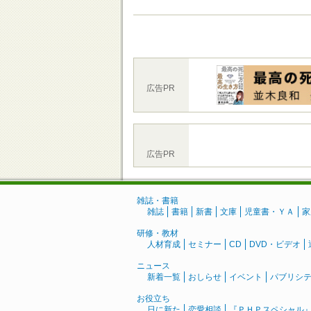
広告PR
広告PR
雑誌・書籍
雑誌
書籍
新書
文庫
児童書・ＹＡ
家
研修・教材
人材育成
セミナー
CD
DVD・ビデオ
ニュース
新着一覧
おしらせ
イベント
パブリシ
お役立ち
日に新た
恋愛相談
『ＰＨＰスペシャル