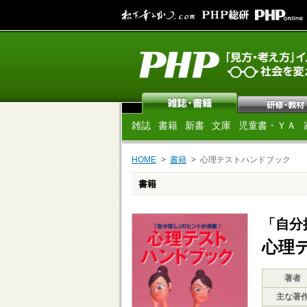
雑誌
書籍
新書
文庫
児童書・ＹＡ
HOME
書籍
心理テストハンドブック
書籍
「自分
心理
著者
主な著