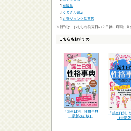
有隣堂
くまざわ書店
丸善ジュンク堂書店
※新刊は、おおむね発売日の２日後に店頭に並
こちらもおすすめ
「誕生日別」性格事典
「誕生日別」
［最新改訂版］
［最新版