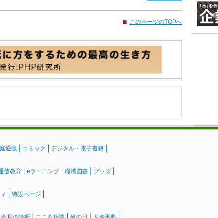
このページのTOPへ
庭通販
コミック
デジタル・電子書籍
通信教育
eラーニング
職域図書
グッズ
ティ
特設ページ
』今月の診断
こころ相談
何の日
人名事典