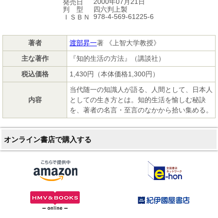
2000年07月21日
発売日
四六判上製
判 型
978-4-569-61225-6
ＩＳＢＮ
著者
渡部昇一
著 《上智大学教授》
主な著作
『知的生活の方法』（講談社）
税込価格
1,430円（本体価格1,300円）
当代随一の知識人が語る、人間として、日本人
内容
としての生き方とは。知的生活を愉しむ秘訣
を、著者の名言・至言のなかから拾い集める。
オンライン書店で購入する