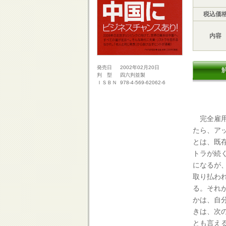
税込価
内容
2002年02月20日
発売日
四六判並製
判 型
978-4-569-62062-6
ＩＳＢＮ
完全雇用
たら、ア
とは、既
トラが続
になるが
取り払わ
る。それ
かは、自
きは、次
とも言え