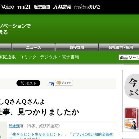
家庭通販
コミック
デジタル・電子書籍
しQさんQさんよ
仕事、見つかりましたか
邱永漢
著 《作家、経済評論家》
『
生きるヒント生かせるヒント
』、『
デフレに強い知的金銭生
作