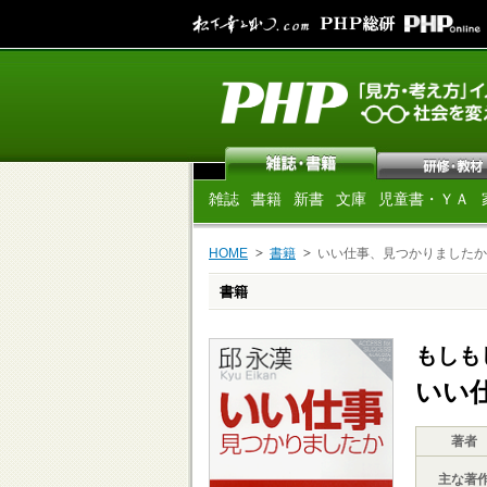
雑誌
書籍
新書
文庫
児童書・ＹＡ
HOME
書籍
いい仕事、見つかりましたか
書籍
もしも
いい
著者
主な著