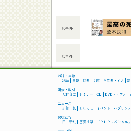
広告PR
広告PR
雑誌・書籍
雑誌
書籍
新書
文庫
児童書・ＹＡ
家
研修・教材
人材育成
セミナー
CD
DVD・ビデオ
ニュース
新着一覧
おしらせ
イベント
パブリシ
お役立ち
日に新た
恋愛相談
『ＰＨＰスペシャル