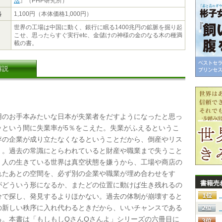
活
』（PHP研究所）
格
1,100円（本体価格1,000円）
世界の工場は中国に動く、銀行に眠る1400兆円の鉱脈を掘り起
こせ、思ったらすぐ実行etc、金儲けの神様の金のなる木の種満
載の書。
解説
のお手本みたいな日本が失業者をだすようになったと思っ
ッという間に失業率が5％をこえた。失業がふえるというこ
存の企業が成り立たなくなるということだから、倒産やリス
く。過去の常識にとらわれていると財産や職業まで失うこと
、人の生きている世界は真空状態を嫌うから、工場や商店の
れたあとの空間を、必ず別の企業や職業が埋め合わせをす
書籍売
がどういう形になるか、またどの位置に動けば生き残れるの
分で探し、発見するよりほかない。過去の体制が崩壊すると
の新しい秩序に入れ代わるときだから、いいチャンスである
る。本書は「もしもしQさんQさんよ」シリーズの六冊目に