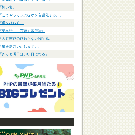
『怖い客』
『こうやって頭のなかを言語化する。』
『道をひらく』
『英単語「１万語」習得法』
『大谷吉継の終わらない関ケ原』
『猫を処方いたします。』
『きっと明日はいい日になる』