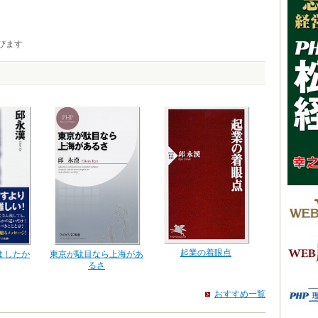
びます
起業の着眼点
ましたか
東京が駄目なら上海があ
るさ
おすすめ一覧