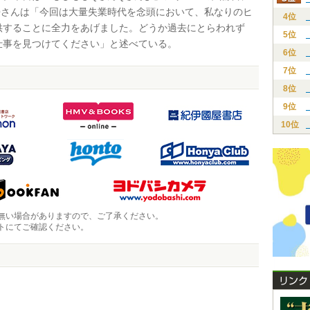
Qさんは「今回は大量失業時代を念頭において、私なりのヒ
4位
供することに全力をあげました。どうか過去にとらわれず
5位
仕事を見つけてください」と述べている。
6位
7位
8位
9位
10位
無い場合がありますので、ご了承ください。
トにてご確認ください。