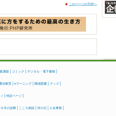
このページのTOPへ
庭通販
コミック
デジタル・電子書籍
通信教育
eラーニング
職域図書
グッズ
ティ
特設ページ
』今月の診断
こころ相談
何の日
人名事典