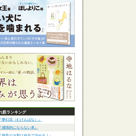
れ筋ランキング
『夢幻花（むげんばな）』
『感情的にならない本』
『病気の９割は自分で治せる！』