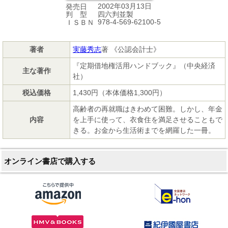
2002年03月13日
発売日
四六判並製
判 型
978-4-569-62100-5
ＩＳＢＮ
著者
実藤秀志
著 《公認会計士》
『定期借地権活用ハンドブック』（中央経済
主な著作
社）
税込価格
1,430円（本体価格1,300円）
高齢者の再就職はきわめて困難。しかし、年金
内容
を上手に使って、衣食住を満足させることもで
きる。お金から生活術までを網羅した一冊。
オンライン書店で購入する