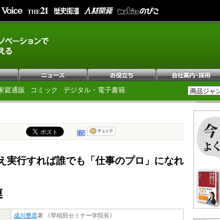
家庭通販
コミック
デジタル・電子書籍
え実行すれば誰でも「仕事のプロ」になれ
連
成川豊彦
著 《早稲田セミナー学院長》