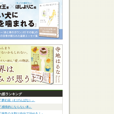
れ筋ランキング
『夢幻花（むげんばな）』
『感情的にならない本』
『病気の９割は自分で治せる！』