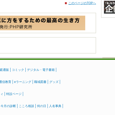
このページのTOPへ
庭通販
コミック
デジタル・電子書籍
通信教育
eラーニング
職域図書
グッズ
ティ
特設ページ
』今月の診断
こころ相談
何の日
人名事典