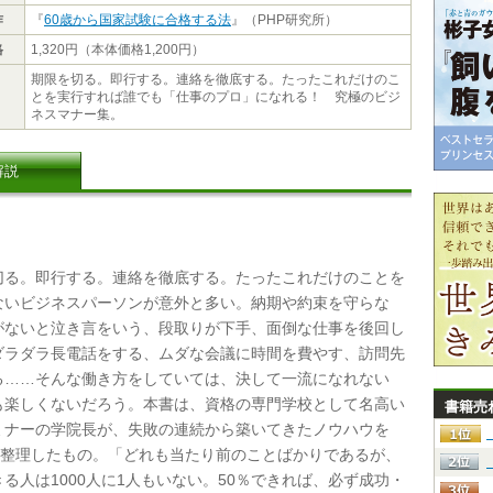
作
『
60歳から国家試験に合格する法
』（PHP研究所）
格
1,320円（本体価格1,200円）
期限を切る。即行する。連絡を徹底する。たったこれだけのこ
とを実行すれば誰でも「仕事のプロ」になれる！ 究極のビジ
ネスマナー集。
解説
る。即行する。連絡を徹底する。たったこれだけのことを
ないビジネスパーソンが意外と多い。納期や約束を守らな
がないと泣き言をいう、段取りが下手、面倒な仕事を後回し
ダラダラ長電話をする、ムダな会議に時間を費やす、訪問先
る……そんな働き方をしていては、決して一流になれない
も楽しくないだろう。本書は、資格の専門学校として名高い
書籍売
ミナーの学院長が、失敗の連続から築いてきたノウハウを
目に整理したもの。「どれも当たり前のことばかりであるが、
る人は1000人に1人もいない。50％できれば、必ず成功・