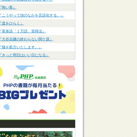
『怖い客』
『こうやって頭のなかを言語化する。』
『道をひらく』
『英単語「１万語」習得法』
『大谷吉継の終わらない関ケ原』
『猫を処方いたします。』
『きっと明日はいい日になる』