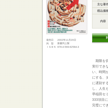
主な著
税込価
内容
2002年11月20日
発売日
新書判上製
判 型
978-4-569-62584-3
ＩＳＢＮ
期限を切
実行でき
い、時間
にする、
に遅刻す
し、人生
早稲田セ
333項
完璧にでき