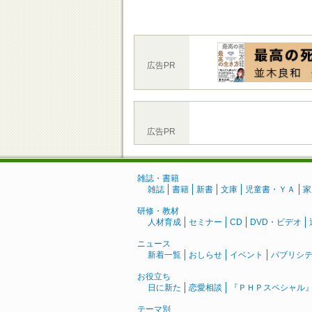
広告PR
広告PR
雑誌・書籍
雑誌
書籍
新書
文庫
児童書・ＹＡ
家
研修・教材
人材育成
セミナー
CD
DVD・ビデオ
ニュース
新着一覧
おしらせ
イベント
パブリシ
お役立ち
日に新た
恋愛相談
『ＰＨＰスペシャル
テーマ別