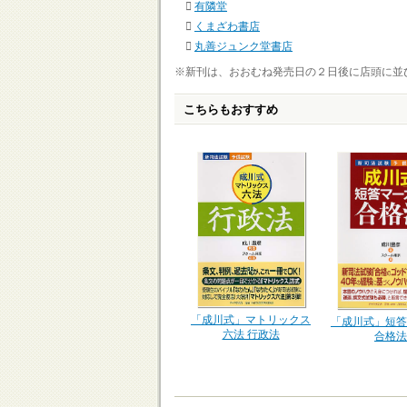
有隣堂
くまざわ書店
丸善ジュンク堂書店
※新刊は、おおむね発売日の２日後に店頭に並
こちらもおすすめ
「成川式」マトリックス
「成川式」短答
六法 行政法
合格法