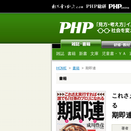
雑誌
書籍
新書
文庫
児童書・ＹＡ
HOME
書籍
期即連
書籍
これさ
る
期即
著者