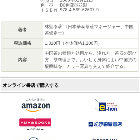
2003年01月22日
発売日
B6判変型並製
判 型
978-4-569-62607-9
ＩＳＢＮ
林聖泰著 《日本華泰茶荘マネージャー、中国
著者
茶鑑定士》
税込価格
1,320円（本体価格1,200円）
中国茶の種類と効用から、淹れ方、茶器の選び
内容
方、茶料理まで、おいしく身体によい中国茶の
醍醐味を、カラー写真も交えて紹介する。
オンライン書店で購入する