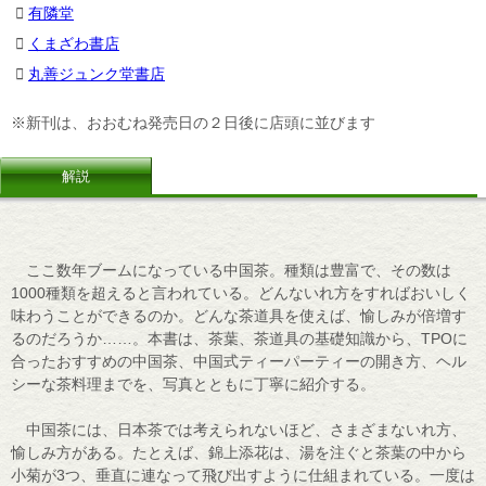
有隣堂
くまざわ書店
丸善ジュンク堂書店
※新刊は、おおむね発売日の２日後に店頭に並びます
解説
ここ数年ブームになっている中国茶。種類は豊富で、その数は
1000種類を超えると言われている。どんないれ方をすればおいしく
味わうことができるのか。どんな茶道具を使えば、愉しみが倍増す
るのだろうか……。本書は、茶葉、茶道具の基礎知識から、TPOに
合ったおすすめの中国茶、中国式ティーパーティーの開き方、ヘル
シーな茶料理までを、写真とともに丁寧に紹介する。
中国茶には、日本茶では考えられないほど、さまざまないれ方、
愉しみ方がある。たとえば、錦上添花は、湯を注ぐと茶葉の中から
小菊が3つ、垂直に連なって飛び出すように仕組まれている。一度は