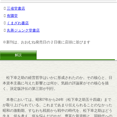
三省堂書店
有隣堂
くまざわ書店
丸善ジュンク堂書店
※新刊は、おおむね発売日の２日後に店頭に並びます
解説
松下幸之助の経営哲学はいかに形成されたのか。その核心と、日
本資本主義に与えた影響とは何か。気鋭の評論家がその核心を描
く、決定版評伝の第三部が刊行。
本巻においては、昭和7年から24年（松下幸之助五十四歳）まで
が取り上げられている。これまであまり伝えられることのなかった
昭和の激動期、すなわち戦前から戦中の時代を、松下幸之助はどう
生き、何を考え、何を悩んだのかが、豊富な新資料と、同時代への