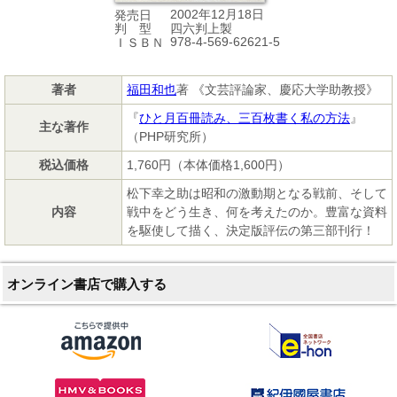
2002年12月18日
発売日
四六判上製
判 型
978-4-569-62621-5
ＩＳＢＮ
著者
福田和也
著 《文芸評論家、慶応大学助教授》
『
ひと月百冊読み、三百枚書く私の方法
』
主な著作
（PHP研究所）
税込価格
1,760円（本体価格1,600円）
松下幸之助は昭和の激動期となる戦前、そして
内容
戦中をどう生き、何を考えたのか。豊富な資料
を駆使して描く、決定版評伝の第三部刊行！
オンライン書店で購入する