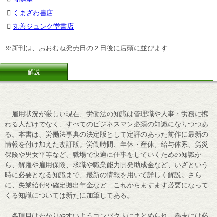
くまざわ書店
丸善ジュンク堂書店
※新刊は、おおむね発売日の２日後に店頭に並びます
解説
雇用状況が厳しい現在、労働法の知識は管理職や人事・労務に携
わる人だけでなく、すべてのビジネスマン必須の知識になりつつあ
る。本書は、労働法事典の決定版として定評のあった前作に最新の
情報を付け加えた改訂版。労働時間、年休・産休、給与体系、労災
保険や男女平等など、職場で快適に仕事をしていくための知識か
ら、解雇や雇用保険、求職や職業能力開発助成金など、いざという
時に必要となる知識まで、最新の情報を用いて詳しく解説。さら
に、失業給付や確定拠出年金など、これからますます必要になって
くる知識については新たに加筆してある。
各項目はわかりやすいようコンパクトにまとめられ、巻末には必