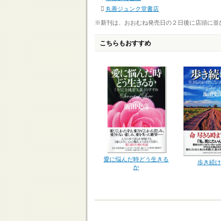
丸善ジュンク堂書店
※新刊は、おおむね発売日の２日後に店頭に並
こちらもおすすめ
愛に悩んだ時どう生きる
歩き続け
か