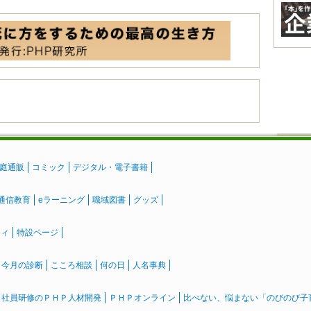
庭通販
コミック
デジタル・電子書籍
通信教育
eラーニング
職域図書
グッズ
ティ
特設ページ
』今月の診断
こころ相談
何の日
人名事典
社員研修のＰＨＰ人材開発
ＰＨＰオンライン
比べない、悩まない「のびのび子育て