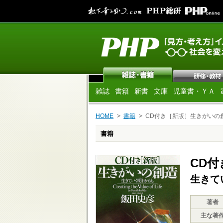
雑誌
書籍
新書
文庫
児童書・ＹＡ
HOME
書籍
CD付き［新版］生きがいの
書籍
CD
生きて
著者
主な著