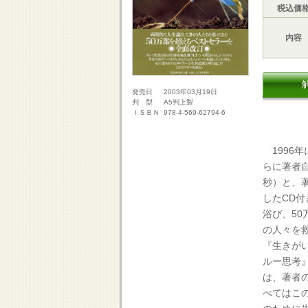
税込価
内容
2003年03月19日
発売日
A5判上製
判 型
978-4-569-62794-6
ＩＳＢＮ
1996
らに著者
秒）と、
したCD
浴び、5
の人々を
『生きが
ルー思考
は、著者
べてはこ