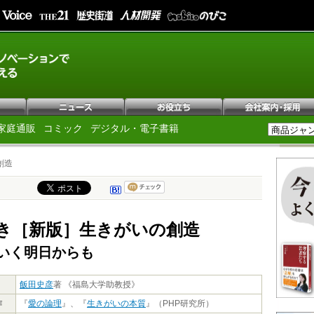
家庭通販
コミック
デジタル・電子書籍
創造
付き［新版］生きがいの創造
いく明日からも
飯田史彦
著 《福島大学助教授》
作
『
愛の論理
』、『
生きがいの本質
』（PHP研究所）