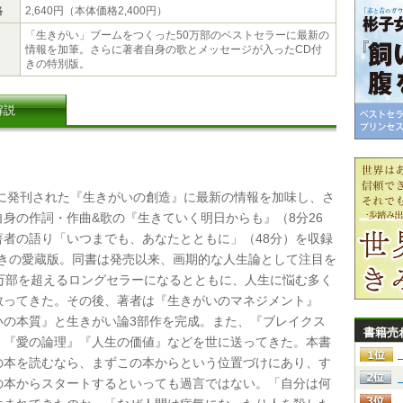
格
2,640円（本体価格2,400円）
「生きがい」ブームをつくった50万部のベストセラーに最新の
情報を加筆。さらに著者自身の歌とメッセージが入ったCD付
きの特別版。
解説
年に発刊された『生きがいの創造』に最新の情報を加味し、さ
自身の作詞・作曲&歌の『生きていく明日からも』（8分26
著者の語り「いつまでも、あなたとともに」（48分）を収録
付きの愛蔵版。同書は発売以来、画期的な人生論として注目を
0万部を超えるロングセラーになるとともに、人生に悩む多く
救ってきた。その後、著者は『生きがいのマネジメント』
いの本質』と生きがい論3部作を完成。また、『ブレイクス
書籍売
』『愛の論理』『人生の価値』などを世に送ってきた。本書
の本を読むなら、まずこの本からという位置づけにあり、す
の本からスタートするといっても過言ではない。「自分は何