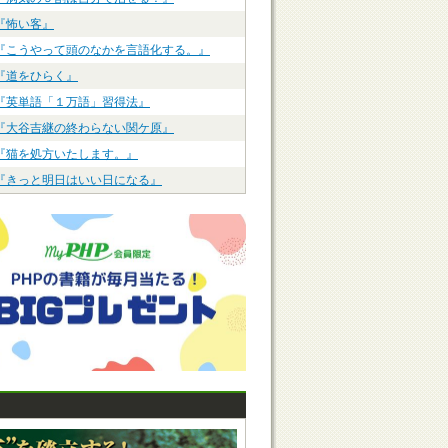
『怖い客』
『こうやって頭のなかを言語化する。』
『道をひらく』
『英単語「１万語」習得法』
『大谷吉継の終わらない関ケ原』
『猫を処方いたします。』
『きっと明日はいい日になる』