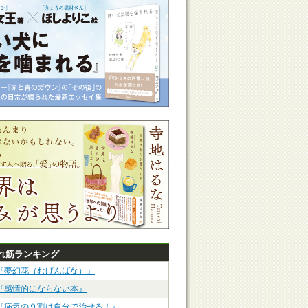
れ筋ランキング
『夢幻花（むげんばな）』
『感情的にならない本』
『病気の９割は自分で治せる！』