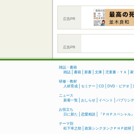
広告PR
広告PR
雑誌・書籍
雑誌
書籍
新書
文庫
児童書・ＹＡ
家
研修・教材
人材育成
セミナー
CD
DVD・ビデオ
ニュース
新着一覧
おしらせ
イベント
パブリシ
お役立ち
日に新た
恋愛相談
『ＰＨＰスペシャル
テーマ別
松下幸之助
政策シンクタンクＰＨＰ総研