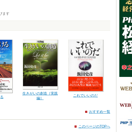
びます
生きがいの創造［実践
これでいいのだ
る
編］
おすすめ一覧
このページのTOPへ