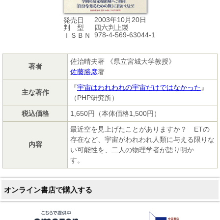
2003年10月20日
発売日
四六判上製
判 型
978-4-569-63044-1
ＩＳＢＮ
佐治晴夫著 《県立宮城大学教授》
著者
佐藤勝彦
著
『
宇宙はわれわれの宇宙だけではなかった
』
主な著作
（PHP研究所）
税込価格
1,650円（本体価格1,500円）
最近空を見上げたことがありますか？ ETの
存在など、宇宙がわれわれ人類に与える限りな
内容
い可能性を、二人の物理学者が語り明か
す。
オンライン書店で購入する