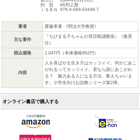
発売日
A5判上製
判 型
978-4-569-63448-7
ＩＳＢＮ
著者
齋藤孝著 《明治大学教授》
『ちびまる子ちゃんの音読暗誦教室』（集英
主な著作
社）
税込価格
1,047円（本体価格952円）
人を喜ばせる生き方はカッコイイ。何かにあこ
がれるってカッコイイ。君なら誰にあこがれ
内容
る？ 魅力ある人になる方法、教えちゃいま
す。小学生向けお説教シリーズ第2弾。
オンライン書店で購入する