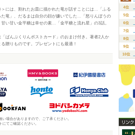
4位
＞には、割れたお皿に描かれた竜が話すことには…「ふる
5位
った竜」、だるまは自分の顔が嫌いでした…「怒りんぼうの
、甘い甘い金平糖は幸せの素…「金平糖と流れ星」の3話。
6位
7位
「ぱんぷくりんポストカード」のおまけ付き。著者2人か
8位
まる贈りものです。プレゼントにも最適！
9位
10位
無い場合がありますので、ご了承ください。
トにてご確認ください。