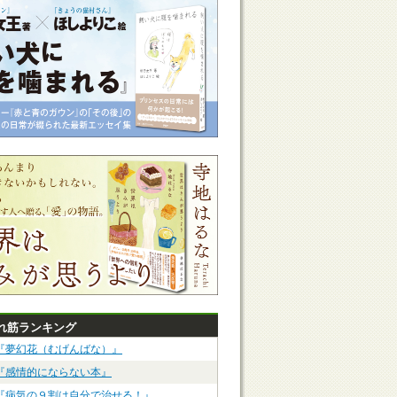
れ筋ランキング
『夢幻花（むげんばな）』
『感情的にならない本』
『病気の９割は自分で治せる！』