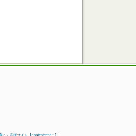
」応援サイト【nobico/のびこ】