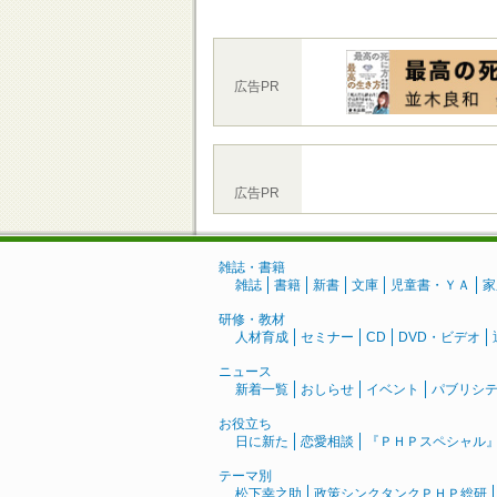
広告PR
広告PR
雑誌・書籍
雑誌
書籍
新書
文庫
児童書・ＹＡ
家
研修・教材
人材育成
セミナー
CD
DVD・ビデオ
ニュース
新着一覧
おしらせ
イベント
パブリシ
お役立ち
日に新た
恋愛相談
『ＰＨＰスペシャル
テーマ別
松下幸之助
政策シンクタンクＰＨＰ総研