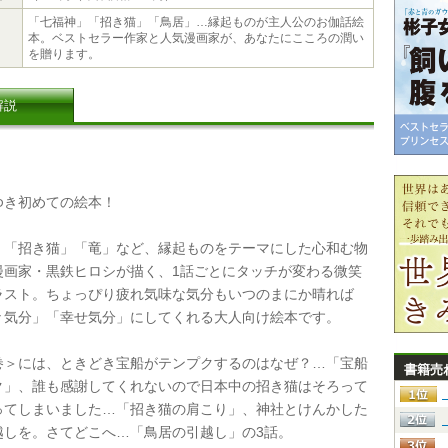
「七福神」「招き猫」「鳥居」…縁起ものが主人公のお伽話絵
本。ベストセラー作家と人気漫画家が、あなたにこころの潤い
を贈ります。
解説
き初めての絵本！
「招き猫」「竜」など、縁起ものをテーマにした心和む物
漫画家・黒鉄ヒロシが描く、1話ごとにタッチが変わる微笑
ラスト。ちょっぴり疲れ気味な気分もいつのまにか晴れば
々気分」「幸せ気分」にしてくれる大人向け絵本です。
＞には、ときどき宝船がテンプクするのはなぜ？…「宝船
書籍売
ク」、誰も感謝してくれないので日本中の招き猫はそろって
ってしまいました…「招き猫の肩こり」、神社とけんかした
越しを。さてどこへ…「鳥居の引越し」の3話。