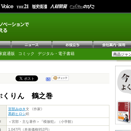
家庭通販
コミック
デジタル・電子書籍
ぷくりん 鶴之巻
宮部みゆき
文 《作家》
黒鉄ヒロシ
絵
作
＜宮部・主な著作＞『模倣犯』（小学館）
格
1,047円（本体価格952円）