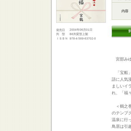
内容
2004年06月01日
発売日
B6判変型上製
判 型
978-4-569-63702-0
ＩＳＢＮ
宮部みゆ
「宝船」
語に人気
ましいイ
れ、「福
＜鶴之巻
のテンプ
温泉に行
鳥居は引