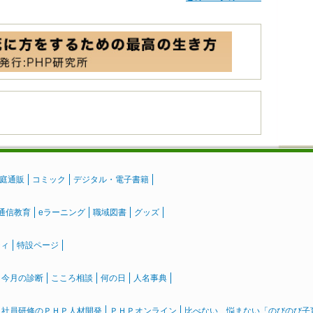
庭通販
コミック
デジタル・電子書籍
通信教育
eラーニング
職域図書
グッズ
ティ
特設ページ
』今月の診断
こころ相談
何の日
人名事典
社員研修のＰＨＰ人材開発
ＰＨＰオンライン
比べない、悩まない「のびのび子育て