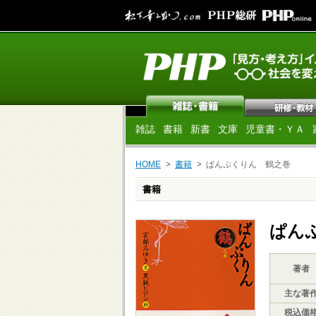
雑誌
書籍
新書
文庫
児童書・ＹＡ
HOME
書籍
ぱんぷくりん 鶴之巻
書籍
ぱん
著者
主な著
税込価