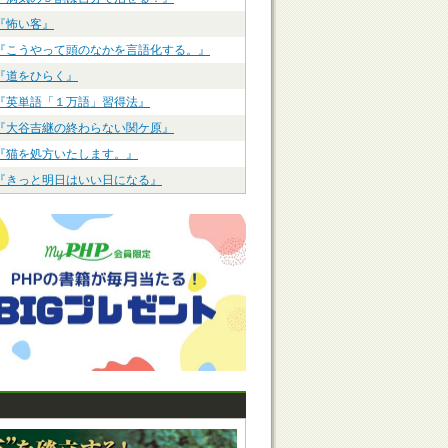
『怖い客』
『こうやって頭のなかを言語化する。』
『道をひらく』
『英単語「１万語」習得法』
『大谷吉継の終わらない関ケ原』
『猫を処方いたします。』
『きっと明日はいい日になる』