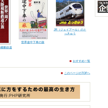
JR（ジェイアール）のと
っきゅう
世界途中下車の旅
陸横断鉄道
おすすめ一覧
このページのTOPへ