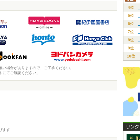
4位
5位
6位
7位
8位
9位
10位
無い場合がありますので、ご了承ください。
トにてご確認ください。
びます