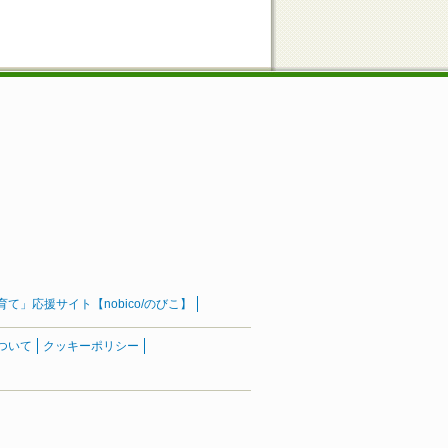
」応援サイト【nobico/のびこ】
ついて
クッキーポリシー