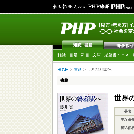
雑誌
書籍
新書
文庫
児童書・ＹＡ
HOME
書籍
世界の終着駅へ
書籍
世界
著者
主な著
税込価