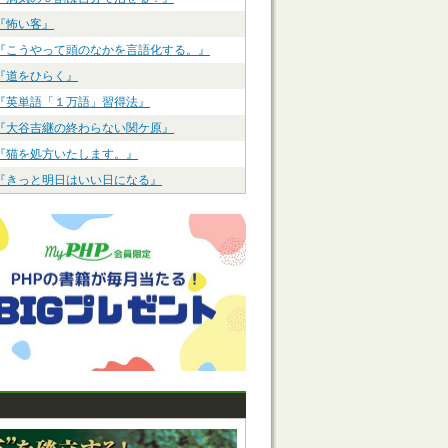
『怖い客』
『こうやって頭のなかを言語化する。』
『道をひらく』
『英単語「１万語」習得法』
『大谷吉継の終わらない関ケ原』
『猫を処方いたします。』
『きっと明日はいい日になる』