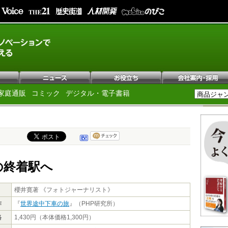
家庭通販
コミック
デジタル・電子書籍
の終着駅へ
櫻井寛著 《フォトジャーナリスト》
作
『
世界途中下車の旅
』（PHP研究所）
格
1,430円（本体価格1,300円）