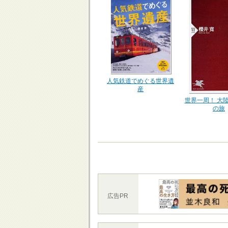
人気鉄道でめぐる世界遺
産
世界一周！ 大
の旅
広告PR