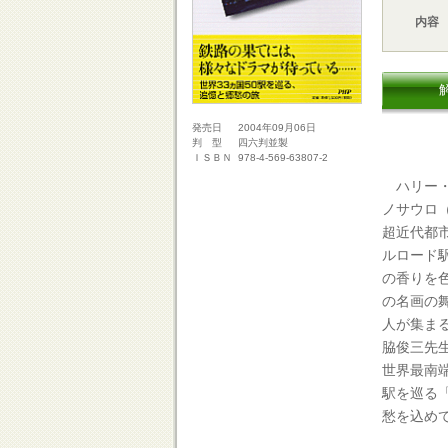
内容
2004年09月06日
発売日
四六判並製
判 型
978-4-569-63807-2
ＩＳＢＮ
ハリー・
ノサウロ
超近代都
ルロード
の香りを
の名画の
人が集ま
脇俊三先
世界最南
駅を巡る
愁を込め