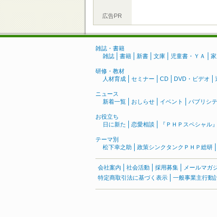
広告PR
雑誌・書籍
雑誌
書籍
新書
文庫
児童書・ＹＡ
家
研修・教材
人材育成
セミナー
CD
DVD・ビデオ
ニュース
新着一覧
おしらせ
イベント
パブリシ
お役立ち
日に新た
恋愛相談
『ＰＨＰスペシャル
テーマ別
松下幸之助
政策シンクタンクＰＨＰ総研
会社案内
社会活動
採用募集
メールマガ
特定商取引法に基づく表示
一般事業主行動