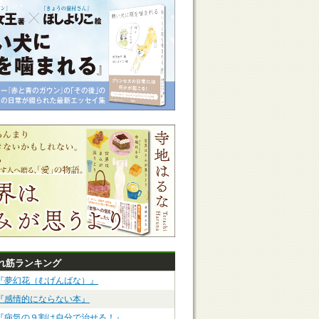
れ筋ランキング
『夢幻花（むげんばな）』
『感情的にならない本』
『病気の９割は自分で治せる！』