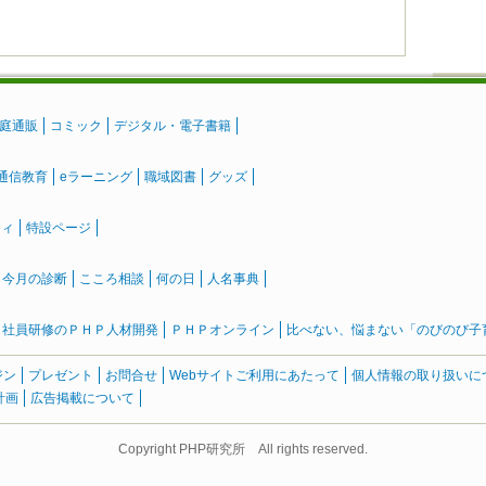
庭通販
コミック
デジタル・電子書籍
通信教育
eラーニング
職域図書
グッズ
ティ
特設ページ
』今月の診断
こころ相談
何の日
人名事典
社員研修のＰＨＰ人材開発
ＰＨＰオンライン
比べない、悩まない「のびのび子育て
ジン
プレゼント
お問合せ
Webサイトご利用にあたって
個人情報の取り扱いに
計画
広告掲載について
Copyright PHP研究所 All rights reserved.