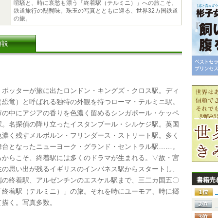
喧騒と、時に哀愁も漂う「終着駅（テルミニ）」への旅こそ、
鉄道旅行の醍醐味。珠玉の写真とともに巡る、世界32カ国鉄道
の旅。
解説
ポッターが旅に出たロンドン・キングズ・クロス駅。ディ
（恐竜）と呼ばれる独特の外観を持つローマ・テルミニ駅。
市の中にアジアの香りを色濃く留めるシンガポール・ケッペ
駅。名探偵の降り立ったイスタンブール・シルケジ駅。英国
色濃く残すメルボルン・フリンダース・ストリート駅。多く
舞台となったニューヨーク・グランド・セントラル駅……。
るからこそ、終着駅には多くのドラマが生まれる。▽故・宮
生の思い出が残るイギリスのインバネス駅からスタートし、
端の終着駅、アルゼンチンのエスケル駅まで、三二カ国五〇
書籍売
「終着駅（テルミニ）」の旅。それを時にユーモア、時に郷
て描く。写真多数。