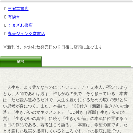
三省堂書店
有隣堂
くまざわ書店
丸善ジュンク堂書店
※新刊は、おおむね発売日の２日後に店頭に並びます
解説
人生を、より豊かなものにしたい……。たとえ本人が否定しよう
とも、人間であれば必ず、誰もが心の奥で、そう願っている。本書
は、ただ読み進めるだけで、人生を豊かにするための広い視野と深
い思考が身につく。また、本書は、『CD付き［新版］生きがいの創
造』『生きがいのマネジメント』『CD付き［新版］生きがいの本
質』『生きがいの真実』に続く「生きがい論」の本流に位置する五
番目の作品である。著者はこう語る。「本書は、希望の書です。た
とえ厳しい現実を指摘しているところでも、その根底に脈打つ、