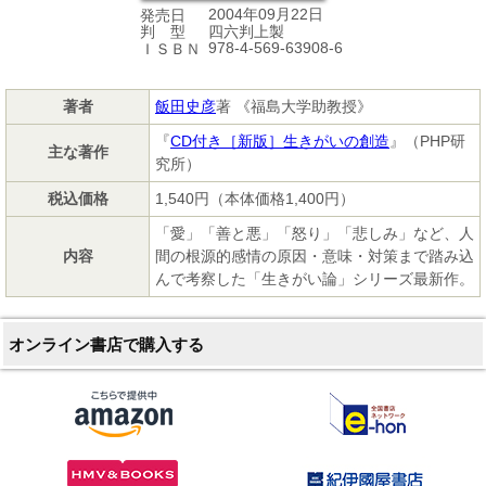
2004年09月22日
発売日
四六判上製
判 型
978-4-569-63908-6
ＩＳＢＮ
著者
飯田史彦
著 《福島大学助教授》
『
CD付き［新版］生きがいの創造
』（PHP研
主な著作
究所）
税込価格
1,540円（本体価格1,400円）
「愛」「善と悪」「怒り」「悲しみ」など、人
内容
間の根源的感情の原因・意味・対策まで踏み込
んで考察した「生きがい論」シリーズ最新作。
オンライン書店で購入する