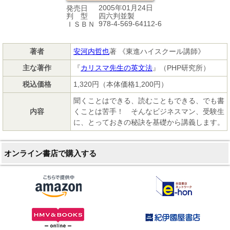
2005年01月24日
発売日
四六判並製
判 型
978-4-569-64112-6
ＩＳＢＮ
著者
安河内哲也
著 《東進ハイスクール講師》
主な著作
『
カリスマ先生の英文法
』（PHP研究所）
税込価格
1,320円（本体価格1,200円）
聞くことはできる、読むこともできる、でも書
内容
くことは苦手！ そんなビジネスマン、受験生
に、とっておきの秘訣を基礎から講義します。
オンライン書店で購入する