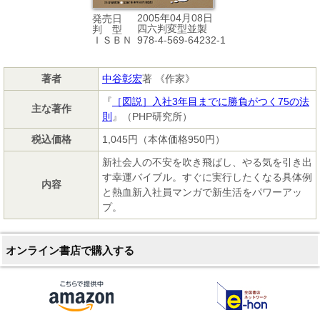
2005年04月08日
発売日
四六判変型並製
判 型
978-4-569-64232-1
ＩＳＢＮ
著者
中谷彰宏
著 《作家》
『
［図説］入社3年目までに勝負がつく75の法
主な著作
則
』（PHP研究所）
税込価格
1,045円（本体価格950円）
新社会人の不安を吹き飛ばし、やる気を引き出
す幸運バイブル。すぐに実行したくなる具体例
内容
と熱血新入社員マンガで新生活をパワーアッ
プ。
オンライン書店で購入する