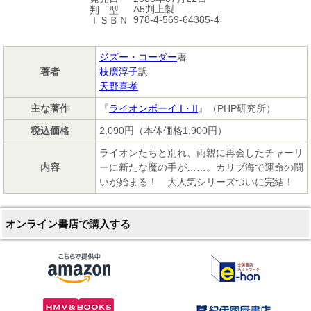
A5判上製
判 型
978-4-569-64385-4
ＩＳＢＮ
ジズー・コーダー
著
著者
枝廣淳子
訳
天野喜孝
主な著作
『
ライオンボーイ I・II
』（PHP研究所）
税込価格
2,090円（本体価格1,900円）
ライオンたちと別れ、両親に再会したチャーリ
内容
ーに新たな魔の手が……。カリブ海で運命の闘
いが始まる！ 大人気シリーズついに完結！
オンライン書店で購入する