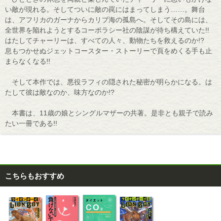
い敵が現れる。そしてついに敵の罠にはまってしまう……。舞台
は、アフリカのガーナからカリブ海の孤島へ。そしてその島には、
全世界を陥れようとするコーポラシー社の陰謀が待ち構えていた!!
はたしてチャーリーは、すべての人々、動物たちを救えるのか!?
息もつかせぬジェットコースター・ストーリーで頁をめくる手も止
まらなくなる!!
そして本作では、悪役ラフィの隠された秘密が明らかになる。は
たして彼は敵なのか、味方なのか!?
本書は、11歳の娘とシングルマザーの共著。是非とも親子で読み
たい一冊である!!
こちらもおすすめ