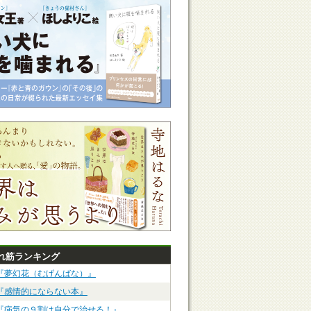
れ筋ランキング
『夢幻花（むげんばな）』
『感情的にならない本』
『病気の９割は自分で治せる！』