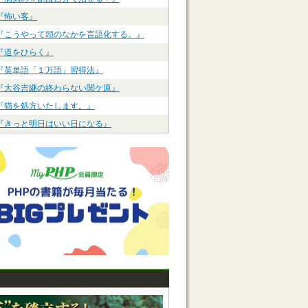
『怖い客』
『こうやって頭のなかを言語化する。』
『道をひらく』
『英単語「１万語」習得法』
『大谷吉継の終わらない関ケ原』
『猫を処方いたします。』
『きっと明日はいい日になる』