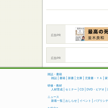
広告PR
広告PR
雑誌・書籍
雑誌
書籍
新書
文庫
児童書・ＹＡ
家
研修・教材
人材育成
セミナー
CD
DVD・ビデオ
ニュース
新着一覧
おしらせ
イベント
パブリシ