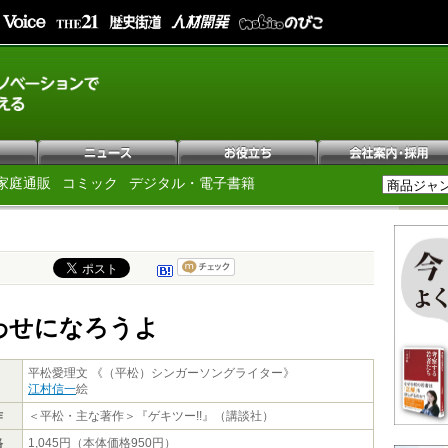
家庭通販
コミック
デジタル・電子書籍
わせになろうよ
平松愛理文 《（平松）シンガーソングライター》
江村信一
絵
作
＜平松・主な著作＞『ゲキツー!!』（講談社）
格
1,045円（本体価格950円）