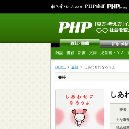
雑誌
書籍
新書
文庫
児童書・ＹＡ
HOME
書籍
しあわせになろうよ
書籍
しあ
著者
主な著
税込価