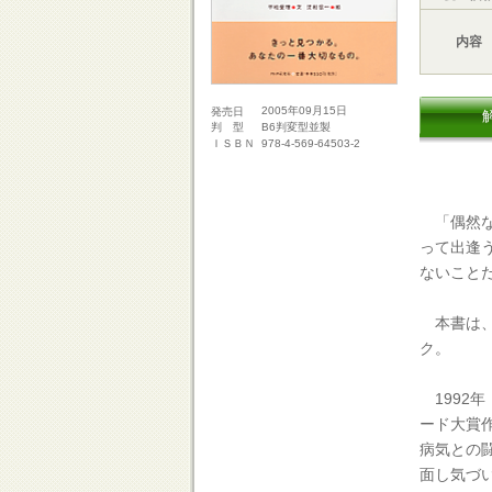
内容
2005年09月15日
発売日
B6判変型並製
判 型
978-4-569-64503-2
ＩＳＢＮ
「偶然な
って出逢
ないこと
本書は、
ク。
1992
ード大賞
病気との
面し気づ