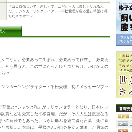
「ココロ傷ついて、悲しくて……だから人は優しくなれるん
だ」。シンガーソングライター・平松愛理が綴る愛と希望に満
ちたメッセージ。
解説
んてない。必要あって生まれ、必要あって存在し、必要あ
う。そう思うと、この世にたったひとつだらけ。かけがえの
だらけ」
シンガーソングライター・平松愛理、初のメッセージブッ
年『部屋とYシャツと私』がミリオンセラーとなり、日本レコ
書籍売
作詞賞などを受賞した平松愛理。だが、その人生は度重なる
闘いの連続でもあった。つらい痛みを経て得た言葉、死に直
いた言葉……本書は、平松さんが自身を支え励ました勇気の